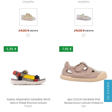
Conguitos
Conguitos
24,00 €
24,00 €
28,99 €
28,99 €
-5,95 €
-7,95 €
FILTRO
Yumas Alejandria Sandalia Textil
Igor 10354 Sandalia Piel
Velcro Playa Piscina Unisex
Respetuoso Unisex Primeros
Pasos
Yumas
Igor