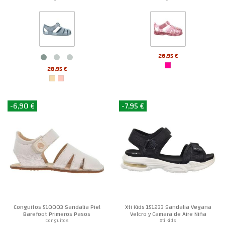
26,95 €
28,95 €
-6,90 €
-7,95 €
Conguitos 510003 Sandalia Piel
Xti Kids 151233 Sandalia Vegana
Barefoot Primeros Pasos
Velcro y Camara de Aire Niña
Conguitos
Xti Kids