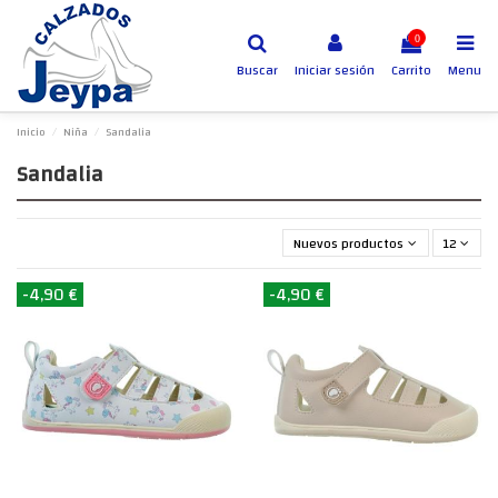
0
Buscar
Iniciar sesión
Carrito
Menu
Inicio
Niña
Sandalia
Sandalia
Nuevos productos primero
12
-4,90 €
-4,90 €