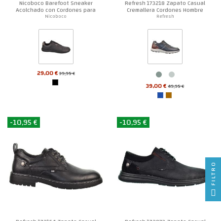
Nicoboco Barefoot Sneaker
Refresh 173218 Zapato Casual
Acolchado con Cordones para
Cremallera Cordones Hombre
Hombre
Nicoboco
Refresh
29,00 €
39,95 €
39,00 €
49,95 €
-10,95 €
-10,95 €
FILTRO