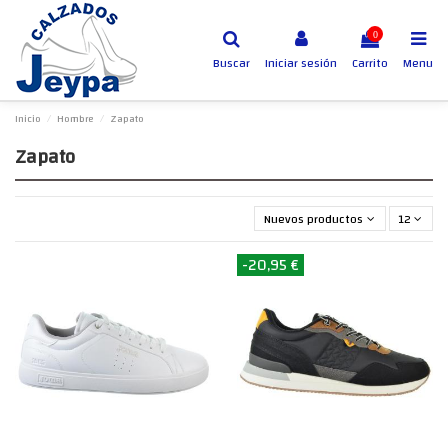
0
Buscar
Iniciar sesión
Carrito
Menu
Inicio
Hombre
Zapato
Zapato
Nuevos productos primero
12
-20,95 €