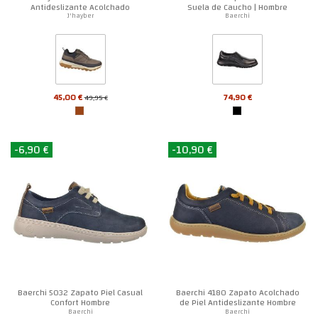
Antideslizante Acolchado
Suela de Caucho | Hombre
Hombre
J'hayber
Baerchi
45,00 €
74,90 €
49,95 €
-6,90 €
-10,90 €
Baerchi 5032 Zapato Piel Casual
Baerchi 4180 Zapato Acolchado
Confort Hombre
de Piel Antideslizante Hombre
Baerchi
Baerchi