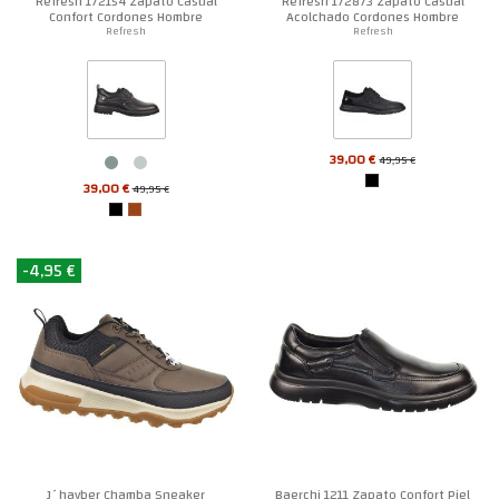
Refresh 172154 Zapato Casual
Refresh 172873 Zapato Casual
Confort Cordones Hombre
Acolchado Cordones Hombre
Refresh
Refresh
39,00 €
49,95 €
39,00 €
49,95 €
-4,95 €
J´hayber Chamba Sneaker
Baerchi 1211 Zapato Confort Piel