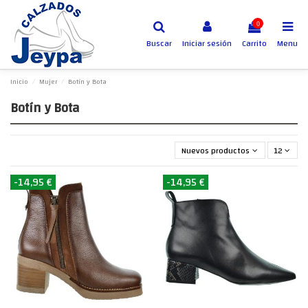
0
Buscar
Iniciar sesión
Carrito
Menu
Inicio
Mujer
Botín y Bota
Botín y Bota
Nuevos productos primero
12
-14,95 €
-14,95 €