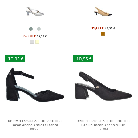
39,00 €
45,95 €
65,00 €
79,95 €
-10,95 €
-10,95 €
Refresh 172583 Zapato Antelina
Refresh 171833 Zapato antelina
Tacón Ancho Antideslizante
Hebilla Tacón Ancho Mujer
Mujer
Refresh
Refresh