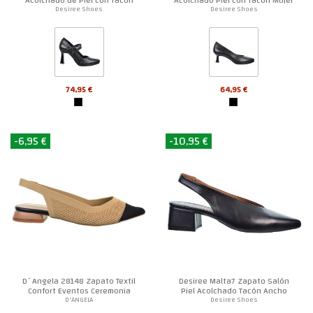
Mujer
Desiree Shoes
Desiree Shoes
74,95 €
64,95 €
-6,95 €
-10,95 €
D´Angela 28148 Zapato Textil
Desiree Malta7 Zapato Salón
Confort Eventos Ceremonia
Piel Acolchado Tacón Ancho
Mujer
Mujer
D'ANGELA
Desiree Shoes