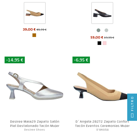
39,00 €
45,95 €
59,00 €
69,95 €
-14,95 €
-6,95 €
FILTRO
Desiree Maia29 Zapato Salón
D´Angela 28272 Zapato Confort
Piel Destalonado Tacón Mujer
Tacón Eventos Ceremonias Mujer
Desiree Shoes
D'ANGELA