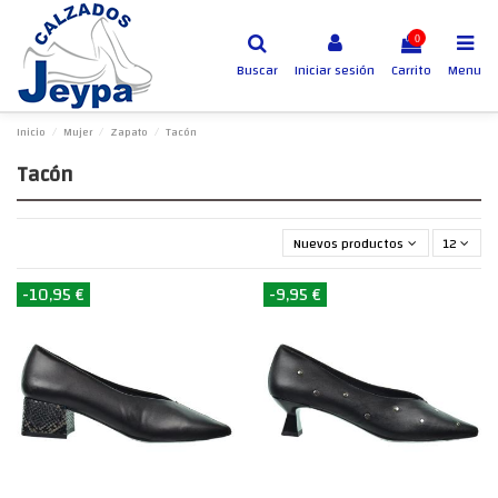
0
Buscar
Iniciar sesión
Carrito
Menu
Inicio
Mujer
Zapato
Tacón
Tacón
Nuevos productos primero
12
-10,95 €
-9,95 €