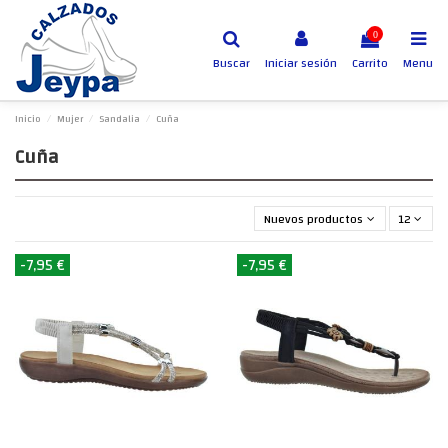
0
Buscar
Iniciar sesión
Carrito
Menu
Inicio
Mujer
Sandalia
Cuña
Cuña
Nuevos productos primero
12
-7,95 €
-7,95 €