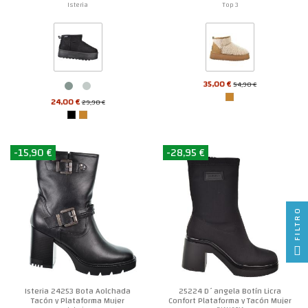
Isteria
Top 3
35,00 €
54,90 €
24,00 €
29,90 €
-15,90 €
-28,95 €
FILTRO
Isteria 24253 Bota Aolchada
25224 D´angela Botín Licra
Tacón y Plataforma Mujer
Confort Plataforma y Tacón Mujer