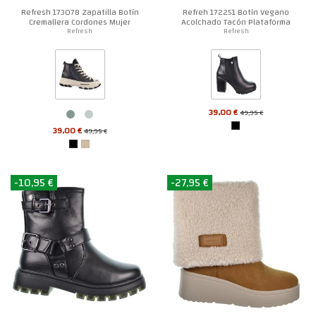
Refresh 173078 Zapatilla Botín
Refreh 172251 Botín Vegano
Cremallera Cordones Mujer
Acolchado Tacón Plataforma
Mujer
Refresh
Refresh
39,00 €
49,95 €
39,00 €
49,95 €
-10,95 €
-27,95 €