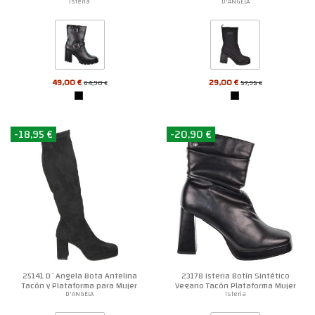
Isteria
D'ANGELA
49,00 €
29,00 €
64,90 €
57,95 €
-18,95 €
-20,90 €
25141 D´Angela Bota Antelina
23178 Isteria Botín Sintético
Tacón y Plataforma para Mujer
Vegano Tacón Plataforma Mujer
D'ANGELA
Isteria