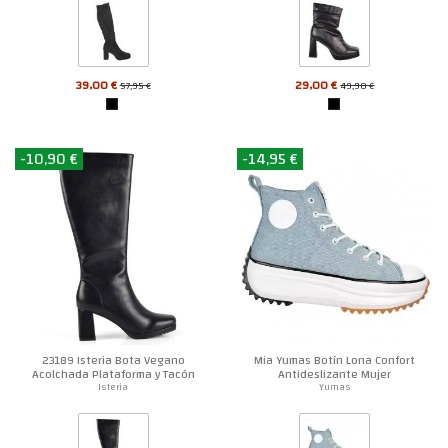
39,00 €
29,00 €
57,95 €
49,90 €
-10,90 €
-14,95 €
23189 Isteria Bota Vegano
Mia Yumas Botín Lona Confort
Acolchada Plataforma y Tacón
Antideslizante Mujer
Mujer
Isteria
Yumas