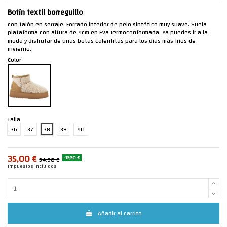
Botín textil borreguillo
con talón en serraje. Forrado interior de pelo sintético muy suave. Suela
plataforma con altura de 4cm en Eva Termoconformada. Ya puedes ir a la
moda y disfrutar de unas botas calentitas para los días más fríos de
invierno.
Color
Talla
36
37
38
39
40
35,00 €
-19,90 €
54,90 €
Impuestos incluidos
Añadir al carrito