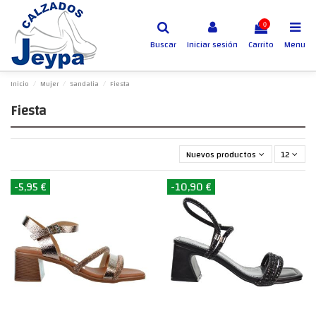
0
Buscar
Iniciar sesión
Carrito
Menu
Inicio
Mujer
Sandalia
Fiesta
Fiesta
Nuevos productos primero
12
-5,95 €
-10,90 €