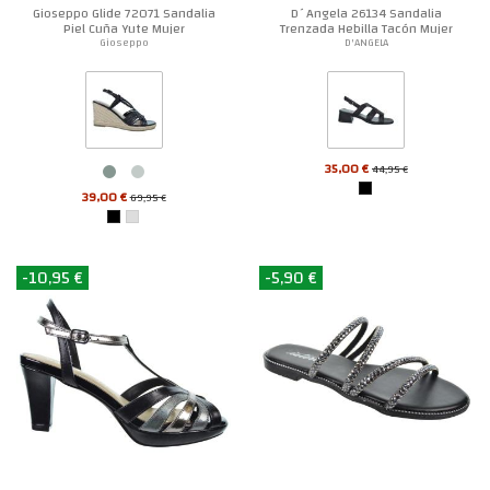
Gioseppo Glide 72071 Sandalia
D´Angela 26134 Sandalia
Piel Cuña Yute Mujer
Trenzada Hebilla Tacón Mujer
Fiesta
Gioseppo
D'ANGELA
35,00 €
44,95 €
39,00 €
69,95 €
-10,95 €
-5,90 €