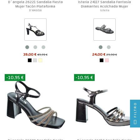
D´angela 26221 Sandalia Fiesta
Isteria 24117 Sandalia Fantasía
Mujer Tacón Plataforma
Diamantes Acolchada Mujer
D'ANGELA
Isteria
39,00 €
24,00 €
49,95 €
29,90 €
-10,95 €
-10,95 €
FILTRO