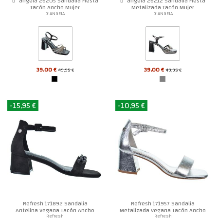
D´angela 26205 Sandalia Fiesta
D´angela 26212 Sandalia Fiesta
Tacón Ancho Mujer
Metalizada Tacón Mujer
D'ANGELA
D'ANGELA
39,00 €
39,00 €
49,95 €
49,95 €
-15,95 €
-10,95 €
Refresh 171892 Sandalia
Refresh 171957 Sandalia
Antelina Vegana Tacón Ancho
Metalizada Vegana Tacón Ancho
Mujer
Mujer
Refresh
Refresh