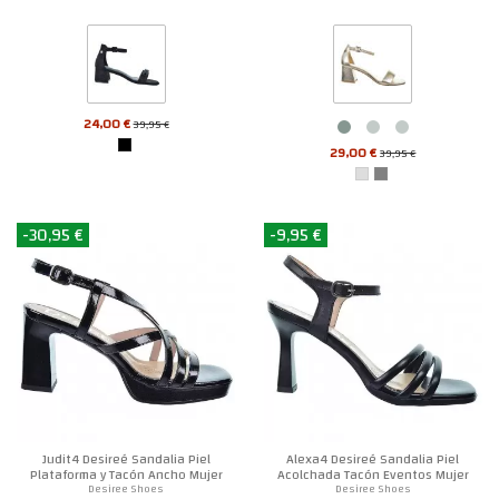
24,00 €
39,95 €
29,00 €
39,95 €
-30,95 €
-9,95 €
Judit4 Desireé Sandalia Piel
Alexa4 Desireé Sandalia Piel
Plataforma y Tacón Ancho Mujer
Acolchada Tacón Eventos Mujer
Desiree Shoes
Desiree Shoes