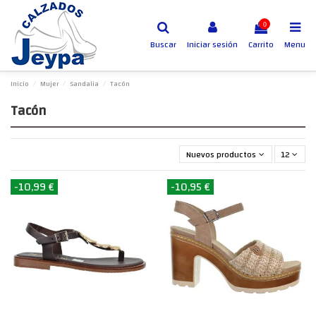
0
Buscar
Iniciar sesión
Carrito
Menu
Inicio
Mujer
Sandalia
Tacón
Tacón
Nuevos productos primero
12
-10,99 €
-10,95 €