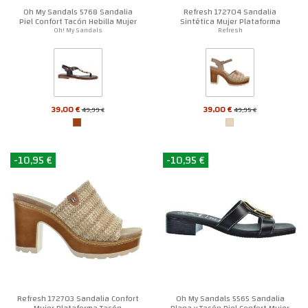
Oh My Sandals 5768 Sandalia
Refresh 172704 Sandalia
Piel Confort Tacón Hebilla Mujer
Sintética Mujer Plataforma
Tacón
Oh! My Sandals
Refresh
39,00 €
39,00 €
49,99 €
49,95 €
-10,95 €
-10,95 €
Refresh 172703 Sandalia Confort
Oh My Sandals 5565 Sandalia
Mujer Plataforma Tacón
Plana y Tacón Piel Confort Mujer