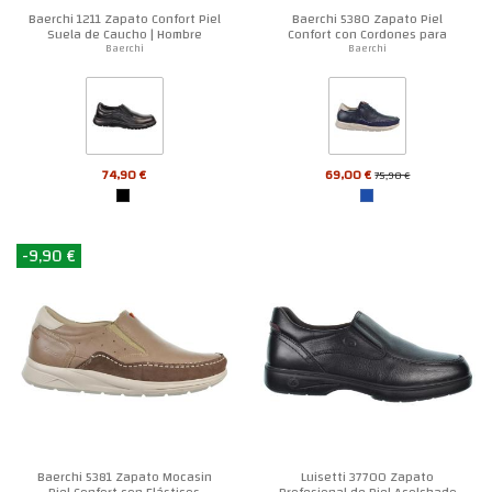
Baerchi 1211 Zapato Confort Piel
Baerchi 5380 Zapato Piel
Suela de Caucho | Hombre
Confort con Cordones para
Hombre
Baerchi
Baerchi
74,90 €
69,00 €
75,90 €
-9,90 €
Baerchi 5381 Zapato Mocasin
Luisetti 37700 Zapato
Piel Confort con Elásticos
Profesional de Piel Acolchado