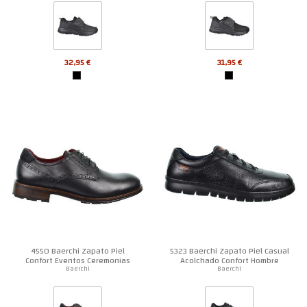
32,95 €
31,95 €
4550 Baerchi Zapato Piel
5323 Baerchi Zapato Piel Casual
Confort Eventos Ceremonias
Acolchado Confort Hombre
Hombre
Baerchi
Baerchi