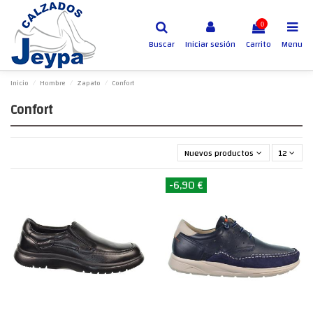
0
Buscar
Iniciar sesión
Carrito
Menu
Inicio
Hombre
Zapato
Confort
Confort
Nuevos productos primero
12
-6,90 €