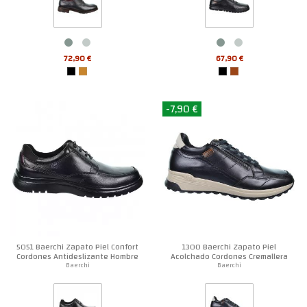
72,90 €
67,90 €
-7,90 €
5051 Baerchi Zapato Piel Confort
1300 Baerchi Zapato Piel
Cordones Antideslizante Hombre
Acolchado Cordones Cremallera
Hombre
Baerchi
Baerchi