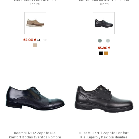
Hombre
Hombre
Baerchi
Luisetti
65,00 €
74,90 €
65,90 €
Baerchi 1202 Zapato Piel
Luisetti 37701 Zapato Confort
Confort Bodas Eventos Hombre
Piel Ligero y Flexible Hombre