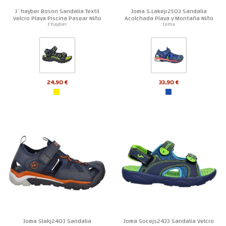
J´hayber Boson Sandalia Textil
Joma S.Lakejr2503 Sandalia
Velcro Playa Piscina Pasear Niño
Acolchada Playa y Montaña Niño
J'hayber
Joma
24,90 €
33,90 €
Joma Slakj2403 Sandalia
Joma Socejs2433 Sandalia Velcro