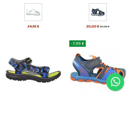
24,95 €
20,00 €
32,90 €
-7,99 €
J´hayber Oolosa Sandalia Textil
Toe23 Nicoboco Sandalia Unisex
playa, piscina Niño Unisex
con Velcro | Playa y montaña
J'hayber
Nicoboco