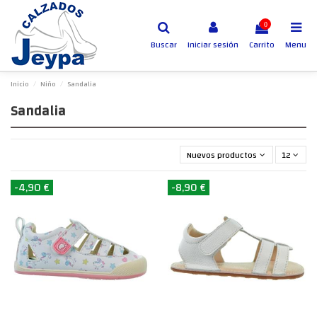
0
Buscar
Iniciar sesión
Carrito
Menu
Inicio
Niño
Sandalia
Sandalia
Nuevos productos primero
12
-4,90 €
-8,90 €