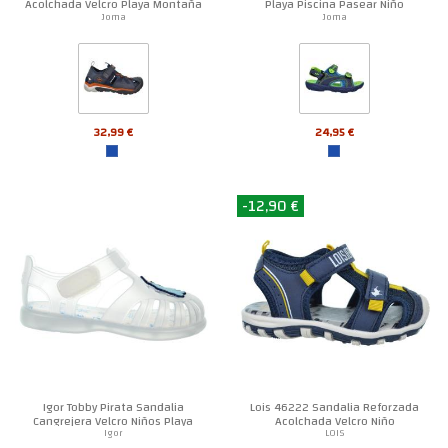
Acolchada Velcro Playa Montaña
Playa Piscina Pasear Niño
Niño
Joma
Joma
32,99 €
24,95 €
-12,90 €
Igor Tobby Pirata Sandalia
Lois 46222 Sandalia Reforzada
Cangrejera Velcro Niños Playa
Acolchada Velcro Niño
Igor
LOIS