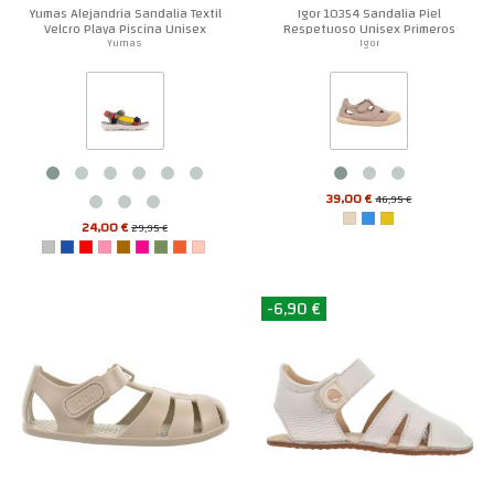
Yumas Alejandria Sandalia Textil
Igor 10354 Sandalia Piel
Velcro Playa Piscina Unisex
Respetuoso Unisex Primeros
Pasos
Yumas
Igor
39,00 €
46,95 €
24,00 €
29,95 €
-6,90 €