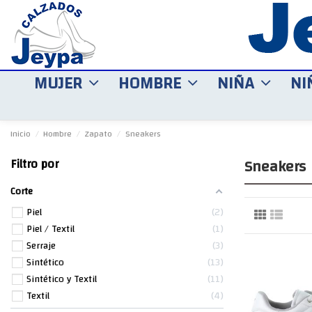
MUJER
HOMBRE
NIÑA
NI
Inicio
Hombre
Zapato
Sneakers
Sneakers
Filtro por
Corte
Piel
2
Piel / Textil
1
Serraje
3
Sintético
13
Sintético y Textil
11
Textil
4