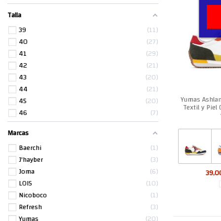
Talla
39
11
40
27
41
29
42
21
43
20
44
21
Yumas Ashlan
45
20
Textil y Pie
46
7
Marcas
Baerchi
1
J'hayber
3
Joma
6
39,0
LOIS
10
Nicoboco
1
Refresh
3
Yumas
20