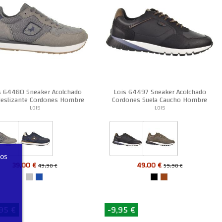
s 64480 Sneaker Acolchado
Lois 64497 Sneaker Acolchado
deslizante Cordones Hombre
Cordones Suela Caucho Hombre
LOIS
LOIS
ros
39,00 €
49,00 €
49,90 €
59,90 €
95 €
-9,95 €