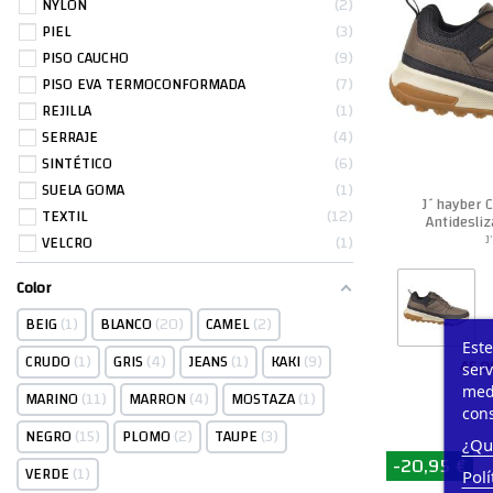
NYLON
2
PIEL
3
PISO CAUCHO
9
PISO EVA TERMOCONFORMADA
7
REJILLA
1
SERRAJE
4
SINTÉTICO
6
SUELA GOMA
1
J´hayber 
TEXTIL
12
Antidesli
H
J
VELCRO
1
Color
BEIG
1
BLANCO
20
CAMEL
2
Este
CRUDO
1
GRIS
4
JEANS
1
KAKI
9
45,0
serv
medi
MARINO
11
MARRON
4
MOSTAZA
1
cons
NEGRO
15
PLOMO
2
TAUPE
3
¿Qu
-20,95 €
VERDE
1
Polí