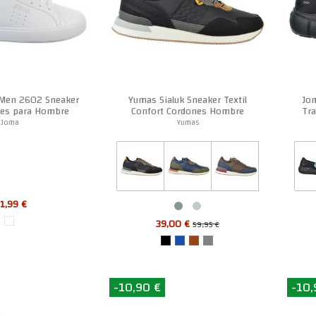
 Men 2602 Sneaker
Yumas Sialuk Sneaker Textil
Jo
nes para Hombre
Confort Cordones Hombre
Tra
Joma
Yumas
1,99 €
39,00 €
59,95 €
-10,90 €
-10,