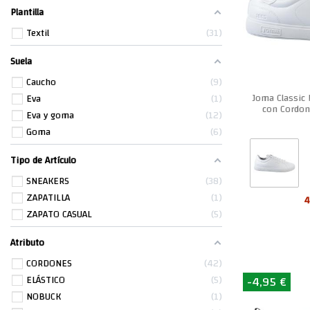
Plantilla
Textil
31
Suela
Caucho
9
Joma Classic
Eva
1
con Cordo
Eva y goma
12
Goma
6
Tipo de Artículo
SNEAKERS
38
ZAPATILLA
1
4
ZAPATO CASUAL
5
Atributo
CORDONES
42
-4,95 €
ELÁSTICO
5
NOBUCK
1