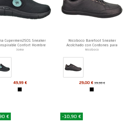
ma Cupermen2501 Sneaker
Nicoboco Barefoot Sneaker
nspirable Confort Hombre
Acolchado con Cordones para
Hombre
Joma
Nicoboco
49,99 €
29,00 €
39,95 €
90 €
-10,90 €