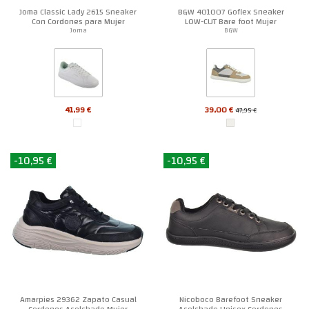
Joma Classic Lady 2615 Sneaker
B&W 401007 Goflex Sneaker
Con Cordones para Mujer
LOW-CUT Bare foot Mujer
Joma
B&W
41,99 €
39,00 €
47,95 €
-10,95 €
-10,95 €
Amarpies 29362 Zapato Casual
Nicoboco Barefoot Sneaker
Cordones Acolchado Mujer
Acolchado Unisex Cordones