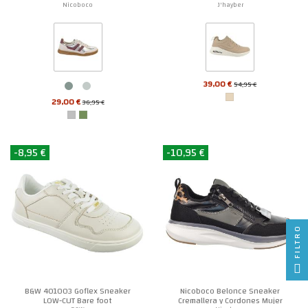
Nicoboco
J'hayber
39,00 €
54,95 €
29,00 €
36,95 €
-8,95 €
-10,95 €
FILTRO
B&W 401003 Goflex Sneaker
Nicoboco Belonce Sneaker
LOW-CUT Bare foot
Cremallera y Cordones Mujer