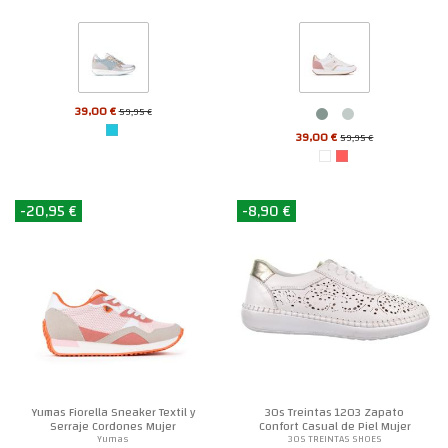
39,00 €
59,95 €
39,00 €
59,95 €
-20,95 €
-8,90 €
Yumas Fiorella Sneaker Textil y
30s Treintas 1203 Zapato
Serraje Cordones Mujer
Confort Casual de Piel Mujer
Yumas
30S TREINTAS SHOES