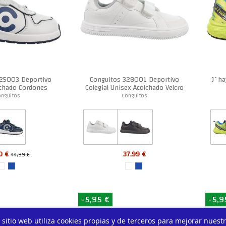
325003 Deportivo
Conguitos 328001 Deportivo
J´ha
lchado Cordones
Colegial Unisex Acolchado Velcro
Unisex
onguitos
Conguitos
0 €
37,99 €
44,99 €
-5,95 €
-5,9
 sitio web utiliza cookies propias y de terceros para mejorar nuest