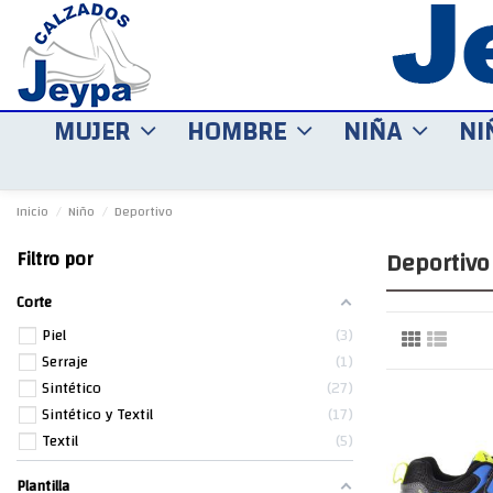
MUJER
HOMBRE
NIÑA
NI
Inicio
Niño
Deportivo
Deportivo
Filtro por
Corte
Piel
3
Serraje
1
Sintético
27
Sintético y Textil
17
Textil
5
Plantilla