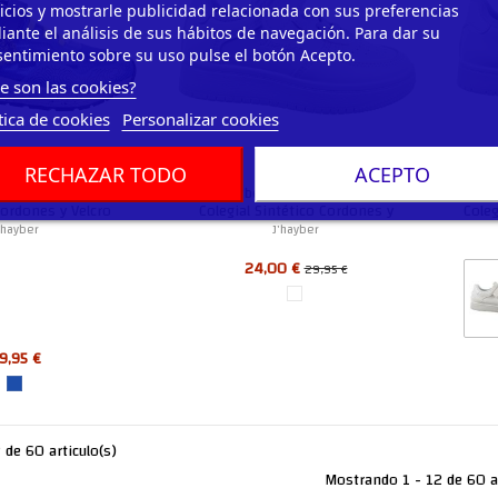
icios y mostrarle publicidad relacionada con sus preferencias
ante el análisis de sus hábitos de navegación. Para dar su
entimiento sobre su uso pulse el botón Acepto.
e son las cookies?
tica de cookies
Personalizar cookies
RECHAZAR TODO
ACEPTO
Rinco Deportivo
J´hayber Copelo Deportivo
J
ordones y Velcro
Colegial Sintético Cordones y
Coleg
Niño
Velcro Unisex
'hayber
J'hayber
24,00 €
29,95 €
9,95 €
de 60 articulo(s)
Mostrando 1 - 12 de 60 a