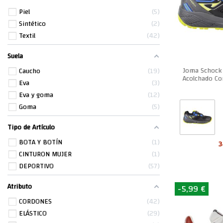
Piel
5
Sintético
2
Textil
42
Suela
Joma Schock 
Caucho
19
Acolchado Co
Eva
3
Eva y goma
12
Goma
5
Tipo de Artículo
BOTA Y BOTÍN
1
3
CINTURON MUJER
1
DEPORTIVO
57
Atributo
-5,99 €
CORDONES
42
ELÁSTICO
29