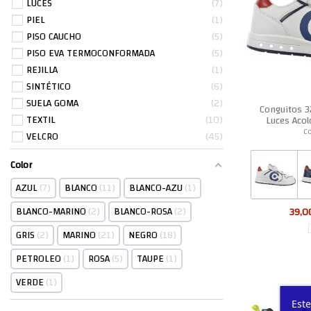
LUCES
7
PIEL
1
PISO CAUCHO
5
PISO EVA TERMOCONFORMADA
5
REJILLA
1
SINTÉTICO
6
SUELA GOMA
2
Conguitos 
TEXTIL
10
Luces Aco
C
VELCRO
45
Color
AZUL
7
BLANCO
11
BLANCO-AZU
1
BLANCO-MARINO
2
BLANCO-ROSA
2
39,0
GRIS
2
MARINO
21
NEGRO
18
PETROLEO
1
ROSA
5
TAUPE
1
VERDE
1
Este