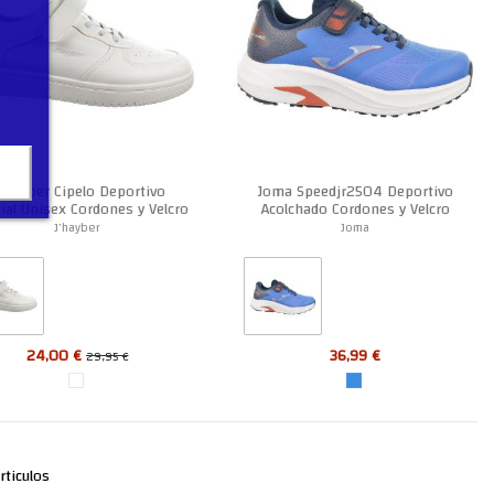
´hayber Cipelo Deportivo
Joma Speedjr2504 Deportivo
ial Unisex Cordones y Velcro
Acolchado Cordones y Velcro
Niño
J'hayber
Joma
24,00 €
36,99 €
29,95 €
rticulos