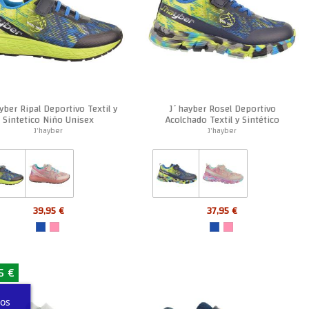
yber Ripal Deportivo Textil y
J´hayber Rosel Deportivo
Sintetico Niño Unisex
Acolchado Textil y Sintético
Unisex
J'hayber
J'hayber
39,95 €
37,95 €
5 €
ros