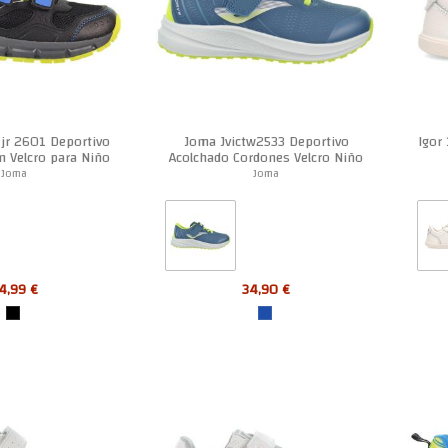
jr 2601 Deportivo
Joma Jvictw2533 Deportivo
Igor
n Velcro para Niño
Acolchado Cordones Velcro Niño
Joma
Joma
4,99 €
34,90 €