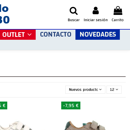
Buscar
Iniciar sesión
Carrito
CONTACTO
NOVEDADES
OUTLET
Nuevos productos primero
12
5 €
-7,95 €