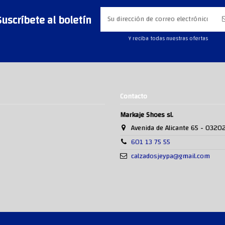
Suscríbete al boletín
Y reciba todas nuestras ofertas
Contacto
Markaje Shoes sl.
Avenida de Alicante 65 - 0320
601 13 75 55
calzadosjeypa@gmail.com