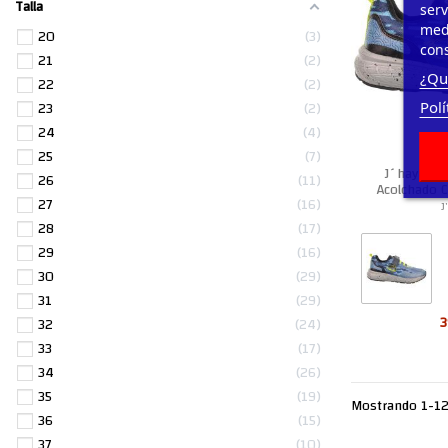
Talla
serv
medi
20
3
cons
21
2
¿Qu
22
2
23
2
Polí
24
4
25
7
J´hayber 
26
11
Acolchado C
27
16
J
28
17
29
16
30
29
31
29
3
32
24
33
17
34
26
35
19
Mostrando 1-12 
36
15
37
10