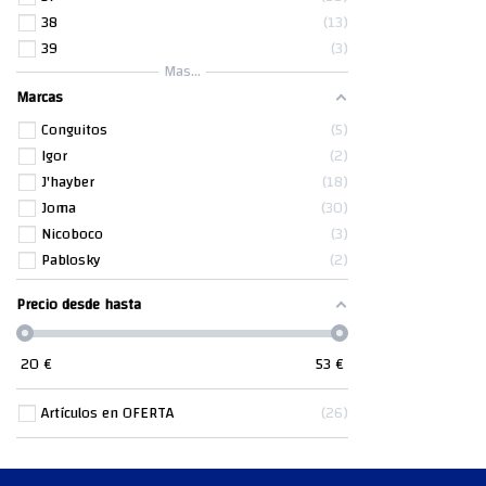
38
13
39
3
Mas...
Marcas
Conguitos
5
Igor
2
J'hayber
18
Joma
30
Nicoboco
3
Pablosky
2
Precio desde hasta
20
€
53
€
Artículos en OFERTA
26