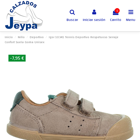
0
Buscar
Iniciar sesión
Carrito
Menu
Inicio
Niño
Deportivo
Igor 10341 Tennis Deportivo Respetuoso Serraje
Confort Suela Goma Unisex
-7,95 €