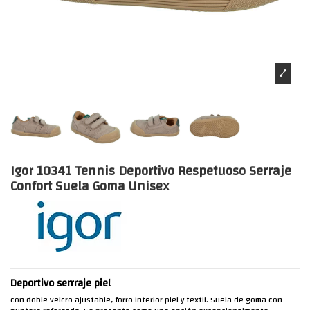
Igor 10341 Tennis Deportivo Respetuoso Serraje
Confort Suela Goma Unisex
Deportivo serrraje piel
con doble velcro ajustable, forro interior piel y textil. Suela de goma con