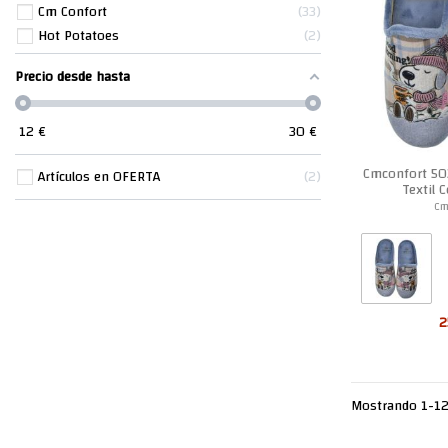
Cm Confort
33
Hot Potatoes
2
Precio desde hasta
12
€
30
€
Cmconfort 50
Artículos en OFERTA
2
Textil 
Cm
2
Mostrando 1-12 