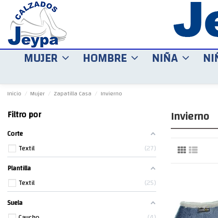
MUJER
HOMBRE
NIÑA
NI
Inicio
Mujer
Zapatilla Casa
Invierno
Invierno
Filtro por
Corte
Textil
27
Plantilla
Textil
25
Suela
Caucho
4