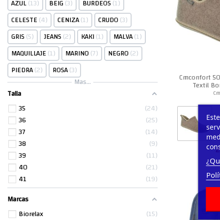
AZUL
13
BEIG
3
BURDEOS
1
CELESTE
4
CENIZA
1
CRUDO
3
GRIS
5
JEANS
2
KAKI
1
MALVA
1
MAQUILLAJE
1
MARINO
7
NEGRO
2
PIEDRA
2
ROSA
3
Cmconfort 50
Mas...
Textil Bo
Talla
Cm
35
24
Este
36
25
serv
37
14
medi
38
9
cons
2
39
11
¿Qu
40
21
Polí
41
19
Marcas
Biorelax
15