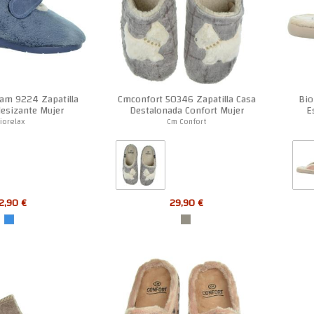
dam 9224 Zapatilla
Cmconfort 50346 Zapatilla Casa
Bio
desizante Mujer
Destalonada Confort Mujer
E
iorelax
Cm Confort
2,90 €
29,90 €