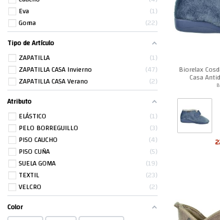
Eva
1
Goma
22
Tipo de Artículo
ZAPATILLA
1
Biorelax Cos
ZAPATILLA CASA Invierno
47
Casa Anti
ZAPATILLA CASA Verano
2
B
Atributo
ELÁSTICO
1
PELO BORREGUILLO
3
PISO CAUCHO
4
2
PISO CUÑA
5
SUELA GOMA
19
TEXTIL
23
VELCRO
2
Color