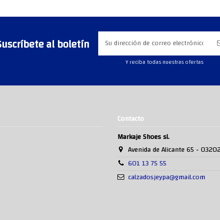
Suscríbete al boletín
Y reciba todas nuestras ofertas
Contacto
Markaje Shoes sl.
Avenida de Alicante 65 - 0320
601 13 75 55
calzadosjeypa@gmail.com