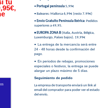
i tu
,95€,
•
Portugal península
5,99€
ne
• Baleares: Mallorca 6,99€ (resto 7.99€)
•
Envío Gratuito Península Ibérica
: Pedidos
superiores a 49,95.
• EUROPA ZONA B
(Italia, Austria, Bélgica,
Luxemburgo, Países bajos). 19,99€
La entrega de la mercancía será entre
•
24 - 48 horas desde la confirmación del
pago.
En periodos de rebajas, promociones
•
especiales o festivos, la entrega se puede
alargar un plazo máximo de 5 días.
Seguimiento de pedido
ros
La empresa de transporte enviará un link al
email del comprador para poder ver el estado
del envío.