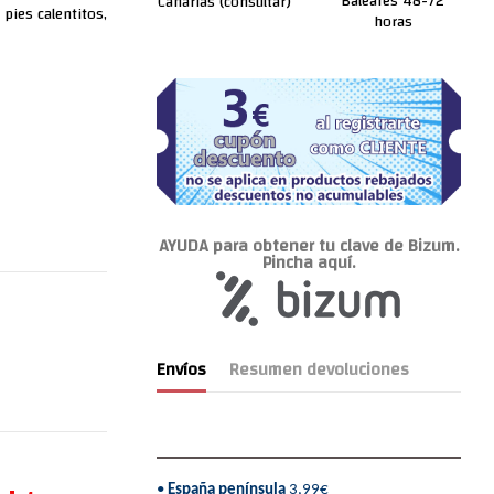
Baleares 48-72
Canarias (consultar)
 pies calentitos,
horas
AYUDA para obtener tu clave de Bizum.
Pincha aquí.
Envíos
Resumen devoluciones
•
España península
3,99€