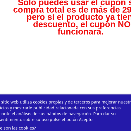
Solo puedes usar el cupón s
compra total es de más de 29
pero s
i el producto ya tie
descuento, el cupón NO
funcionará.
 sitio web utiliza cookies propias y de terceros para mejorar nuest
icios y mostrarle publicidad relacionada con sus preferencias
ante el análisis de sus hábitos de navegación. Para dar su
entimiento sobre su uso pulse el botón Acepto.
e son las cookies?