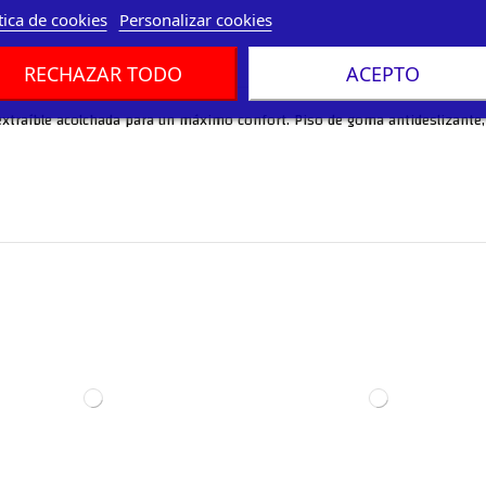
tica de cookies
Personalizar cookies
RECHAZAR TODO
ACEPTO
extraíble acolchada para un máximo confort. Piso de goma antideslizante, m