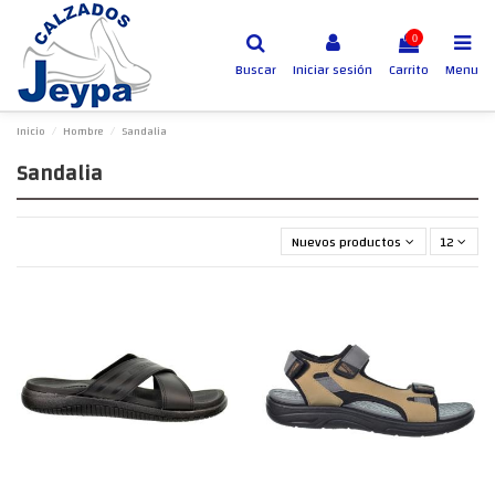
0
Buscar
Iniciar sesión
Carrito
Menu
Inicio
Hombre
Sandalia
Sandalia
Nuevos productos primero
12