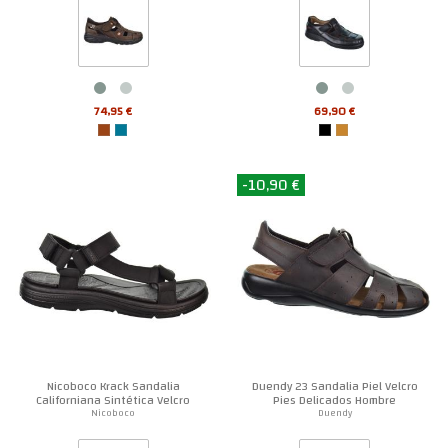
74,95 €
69,90 €
-10,90 €
Nicoboco Krack Sandalia
Duendy 23 Sandalia Piel Velcro
Californiana Sintética Velcro
Pies Delicados Hombre
Hombre
Nicoboco
Duendy