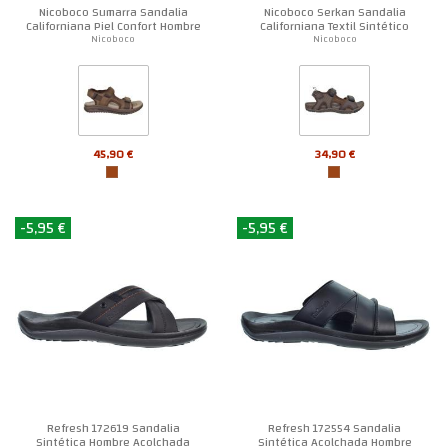
Nicoboco Sumarra Sandalia
Nicoboco Serkan Sandalia
Californiana Piel Confort Hombre
Californiana Textil Sintético
Hombre
Nicoboco
Nicoboco
45,90 €
34,90 €
-5,95 €
-5,95 €
Refresh 172619 Sandalia
Refresh 172554 Sandalia
Sintética Hombre Acolchada
Sintética Acolchada Hombre