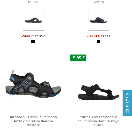
Refresh
Refresh
24,00 €
24,00 €
29,95 €
29,95 €
-5,95 €
FILTRO
Nicoboco Serkan Californiana
Yumas Azores Sandalia
Textil y Sintético Hombre
Californiana Hombre Playa
Piscina
Nicoboco
Yumas