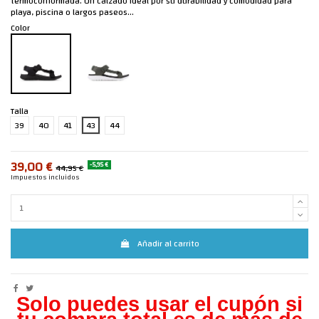
termoconformada. Un calzado ideal por su durabilidad y comodidad para
playa, piscina o largos paseos...
Color
Talla
39
40
41
43
44
39,00 €
-5,95 €
44,95 €
Impuestos incluidos
Añadir al carrito
Solo puedes usar el cupón si