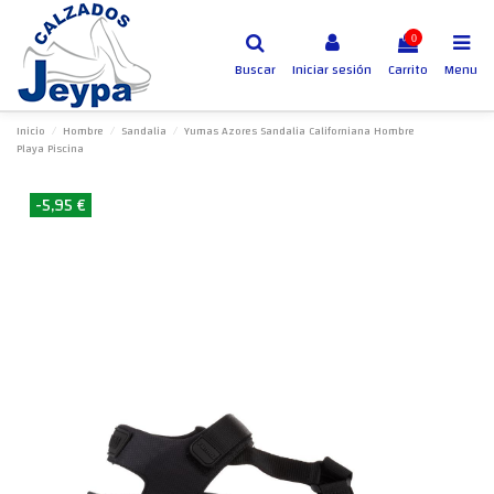
0
Buscar
Iniciar sesión
Carrito
Menu
Inicio
Hombre
Sandalia
Yumas Azores Sandalia Californiana Hombre
Playa Piscina
-5,95 €