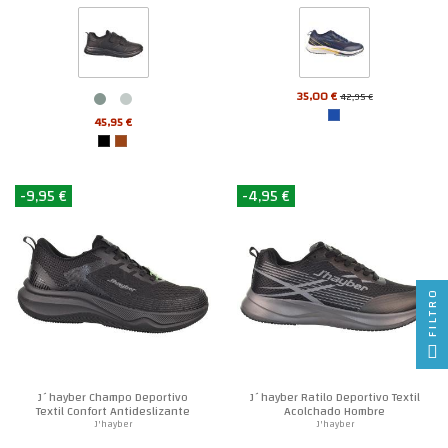
35,00 €
42,95 €
45,95 €
-9,95 €
-4,95 €
FILTRO
J´hayber Champo Deportivo
J´hayber Ratilo Deportivo Textil
Textil Confort Antideslizante
Acolchado Hombre
Hombre
J'hayber
J'hayber