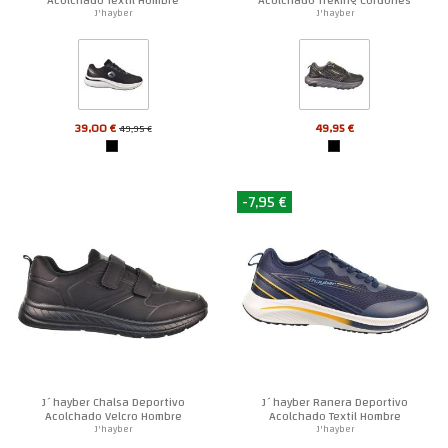
Hombre
J'hayber
J'hayber
39,00 €
49,95 €
49,95 €
-7,95 €
J´hayber Chalsa Deportivo
J´hayber Ranera Deportivo
Acolchado Velcro Hombre
Acolchado Textil Hombre
J'hayber
J'hayber