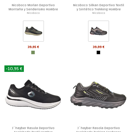
Nicoboco Morlan Deportivo
Nicoboco Silkan Deportivo Textil
Montaña y Senderismo Hombre
y Sintético Trekking Hombre
Nicoboco
Nicoboco
39,95 €
39,99 €
-10,95 €
J´hayber Rasula Deportivo
J´hayber Rasola Deportivo
Acolchado Textil Hombre
Acolchado Treking Cordones