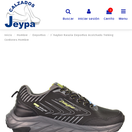
0
Buscar
Iniciar sesión
Carrito
Menu
Inicio
Hombre
Deportivo
J´hayber Rasola Deportivo Acolchado Treking
Cordones Hombre