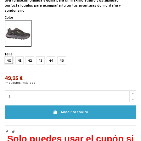
eva termoconformada y goma para un máximo agarre y estabilidad
perfecta.Ideales para acompañarte en tus aventuras de montaña y
senderismo
Color
Talla
40
41
42
43
44
46
49,95 €
Impuestos incluidos
Añadir al carrito
Solo puedes usar el cupón si