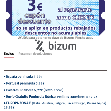
AYUDA para obtener tu clave de Bizum. Pincha aquí.
Envíos
Resumen devoluciones
•
España península
3,99€
•
Portugal península
5,99€
• Baleares: Mallorca 6,99€ (resto 7.99€)
•
Envío Gratuito Península Ibérica
: Pedidos superiores a 49,95.
• EUROPA ZONA B
(Italia, Austria, Bélgica, Luxemburgo, Países bajos).
19,99€