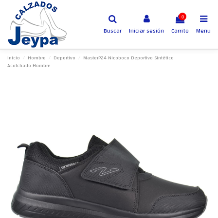
0
Buscar
Iniciar sesión
Carrito
Menu
Inicio
Hombre
Deportivo
MasterP24 Nicoboco Deportivo Sintético
Acolchado Hombre