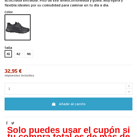
acolchada extraíble. Piso de Eva Termoconformada y goma, muy ligera y
flexible.Ideales por su comodidad para caminar en tu día a día.
Color
Talla
41
42
46
32,95 €
Impuestos incluidos
Añadir al carrito
Solo puedes usar el cupón si
tu compra total es de más de