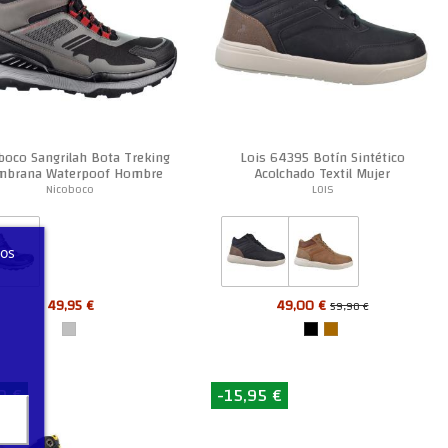
boco Sangrilah Bota Treking
Lois 64395 Botín Sintético
brana Waterpoof Hombre
Acolchado Textil Mujer
Nicoboco
LOIS
ros
49,95 €
49,00 €
59,90 €
0 €
-15,95 €