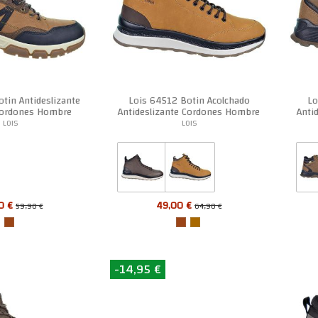
tin Antideslizante
Lois 64512 Botin Acolchado
Lo
Cordones Hombre
Antideslizante Cordones Hombre
Anti
LOIS
LOIS
0 €
49,00 €
59,90 €
64,90 €
-14,95 €