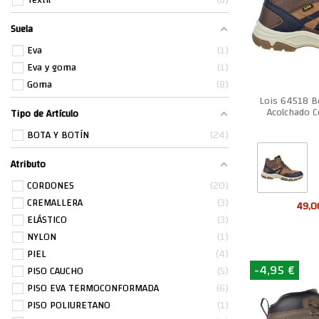
Textil
8
Suela
Eva
1
Eva y goma
1
Goma
8
Lois 64518 Bo
Acolchado 
Tipo de Artículo
BOTA Y BOTÍN
24
Atributo
CORDONES
20
CREMALLERA
3
49,0
ELÁSTICO
3
NYLON
1
PIEL
4
-4,95 €
PISO CAUCHO
5
PISO EVA TERMOCONFORMADA
6
PISO POLIURETANO
1