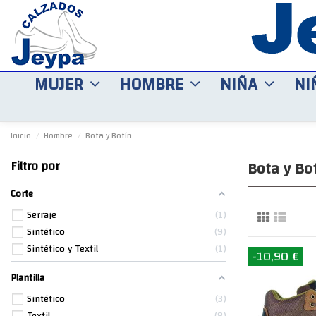
MUJER
HOMBRE
NIÑA
NI
Inicio
Hombre
Bota y Botín
Bota y Bo
Filtro por
Corte
Serraje
1
Sintético
9
Sintético y Textil
1
-10,90 €
Plantilla
Sintético
3