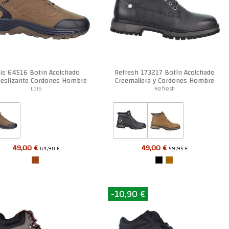
is 64516 Botin Acolchado
Refresh 173217 Botín Acolchado
deslizante Cordones Hombre
Creemallera y Cordones Hombre
LOIS
Refresh
49,00 €
49,00 €
64,90 €
59,95 €
-10,90 €