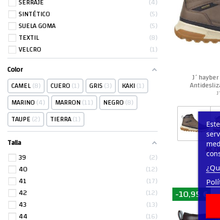
SERRAJE
4
SINTÉTICO
5
SUELA GOMA
5
TEXTIL
8
VELCRO
1
Color
J´hayber
Antidesli
CAMEL
8
CUERO
1
GRIS
3
KAKI
1
H
J
MARINO
4
MARRON
11
NEGRO
8
TAUPE
2
TIERRA
1
Este
serv
Talla
medi
45,0
cons
39
2
¿Qu
40
12
41
17
Polí
-10,95 €
42
12
43
13
44
16