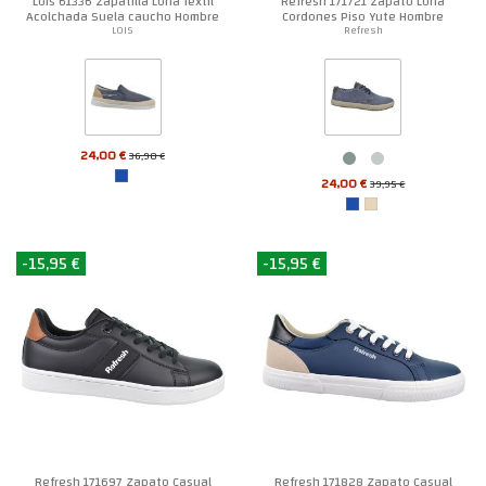
Lois 61336 Zapatilla Lona Textil
Refresh 171721 Zapato Lona
Acolchada Suela caucho Hombre
Cordones Piso Yute Hombre
LOIS
Refresh
24,00 €
36,90 €
24,00 €
39,95 €
-15,95 €
-15,95 €
Refresh 171697 Zapato Casual
Refresh 171828 Zapato Casual