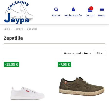
0
Buscar
Iniciar sesión
Carrito
Menu
Inicio
Hombre
Zapatilla
Zapatilla
Nuevos productos primero
12
-15,95 €
-7,95 €