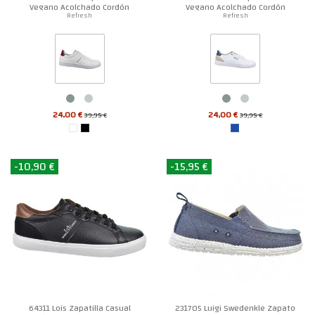
Vegano Acolchado Cordón
Vegano Acolchado Cordón
Hombre
Hombre
Refresh
Refresh
24,00 €
24,00 €
39,95 €
39,95 €
-10,90 €
-15,95 €
64311 Lois Zapatilla Casual
231705 Luigi Swedenkle Zapato