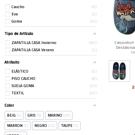
Caucho
4
Eva
1
Goma
15
Tipo de Artículo
Cmconfort 
ZAPATILLA CASA Invierno
42
Destalona
ZAPATILLA CASA Verano
1
H
Cm
Atributo
ELÁSTICO
2
PISO CAUCHO
8
SUELA GOMA
13
2
TEXTIL
22
Color
BEIG
1
GRIS
9
MARINO
18
MARRON
1
NEGRO
13
TAUPE
1