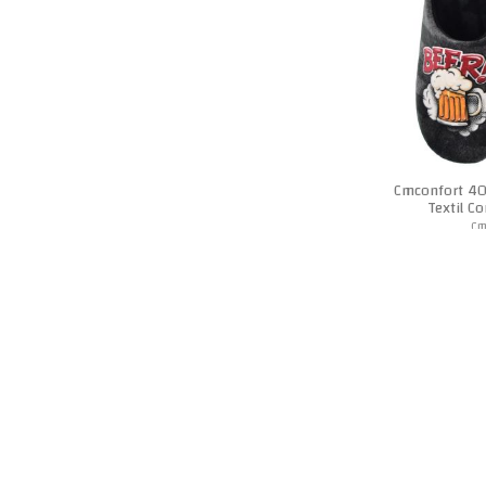
Cmconfort 40
Textil C
Cm
2