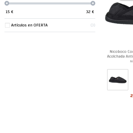
15
€
32
€
Artículos en OFERTA
3
Nicoboco Cor
Acolchada Ant
N
2