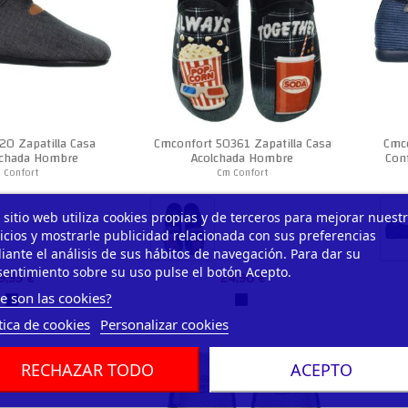
20 Zapatilla Casa
Cmconfort 50361 Zapatilla Casa
Cmco
olchada Hombre
Acolchada Hombre
Con
 Confort
Cm Confort
 sitio web utiliza cookies propias y de terceros para mejorar nuest
icios y mostrarle publicidad relacionada con sus preferencias
ante el análisis de sus hábitos de navegación. Para dar su
entimiento sobre su uso pulse el botón Acepto.
9,99 €
24,90 €
e son las cookies?
tica de cookies
Personalizar cookies
RECHAZAR TODO
ACEPTO