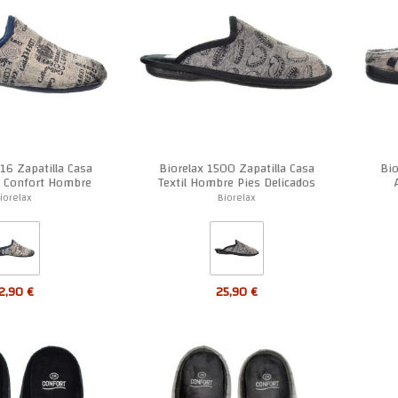
Suscríbete al boletín
Y reciba todas nuestras ofertas
16 Zapatilla Casa
Biorelax 1500 Zapatilla Casa
Bio
a Confort Hombre
Textil Hombre Pies Delicados
iorelax
Biorelax
Contacto
Markaje Shoes sl.
Avenida de Alicante 65 - 0320
2,90 €
25,90 €
601 13 75 55
calzadosjeypa@gmail.com