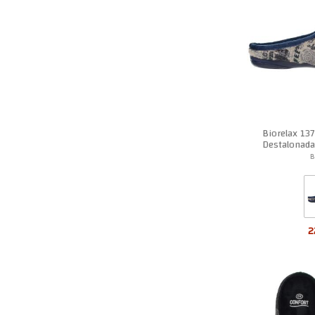
Biorelax 137
Destalonad
B
Condiciones y contacto
Envío
Aviso legal
Politica de cookies
2
Términos y condiciones para venta de zapatos
Pago seguro
Devoluciones