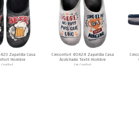
Creado por:
www.lepanto.es
423 Zapatilla Casa
Cmconfort 40424 Zapatilla Casa
Cmco
onfort Hombre
Acolchada Textil Hombre
 Confort
Cm Confort
3,99 €
24,90 €
-2,9