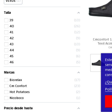
VERDE
1
Talla
39
10
40
26
41
12
42
9
Cmconfort 1
Texil Ac
43
10
Cm
44
9
45
6
Este
46
5
serv
medi
Marcas
cons
1
Biorelax
17
¿Qu
Cm Confort
23
Polí
Hot Potatoes
2
Nicoboco
1
Precio desde hasta