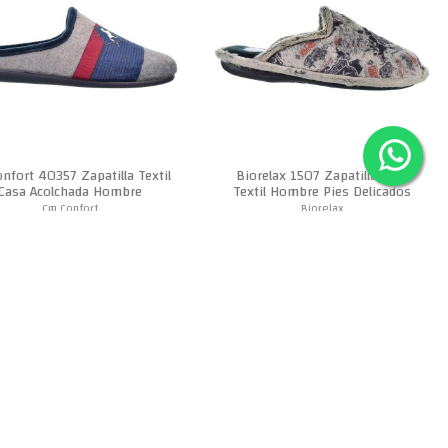
nfort 40357 Zapatilla Textil
Biorelax 1507 Zapatilla Casa
Casa Acolchada Hombre
Textil Hombre Pies Delicados
Cm Confort
Biorelax
18,95 €
24,95 €
0 €
-3,95 €