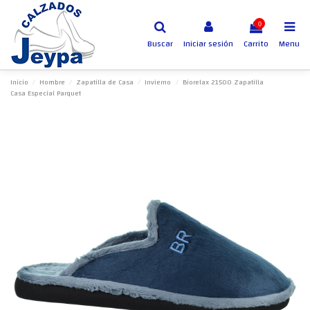
0
Buscar
Iniciar sesión
Carrito
Menu
Inicio
Hombre
Zapatilla de Casa
Invierno
Biorelax 21500 Zapatilla
Casa Especial Parquet