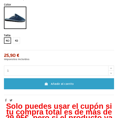
Color
Talla
40
43
25,90 €
Impuestos incluidos
Añadir al carrito
Solo puedes usar el cupón si
tu compra total es de más de
29,95€, pero s
i el producto ya