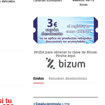
Baleares 48-72
Canarias (consultar)
 delicados.
horas
AYUDA para obtener tu clave de Bizum.
Pincha aquí.
Envíos
Resumen devoluciones
i tu
•
España península
3,99€