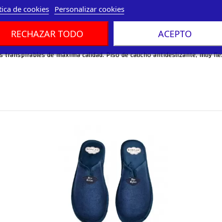
tica de cookies
Personalizar cookies
RECHAZAR TODO
ACEPTO
os transpirables de máxima calidad. Piso de caucho antideslizante, muy flex