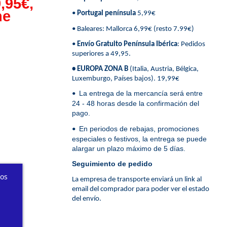
,95€,
ne
•
Portugal península
5,99€
• Baleares: Mallorca 6,99€ (resto 7.99€)
•
Envío Gratuito Península Ibérica
: Pedidos
superiores a 49,95.
• EUROPA ZONA B
(Italia, Austria, Bélgica,
Luxemburgo, Países bajos). 19,99€
La entrega de la mercancía será entre
•
24 - 48 horas desde la confirmación del
pago.
En periodos de rebajas, promociones
•
especiales o festivos, la entrega se puede
alargar un plazo máximo de 5 días.
Seguimiento de pedido
ros
La empresa de transporte enviará un link al
email del comprador para poder ver el estado
del envío.