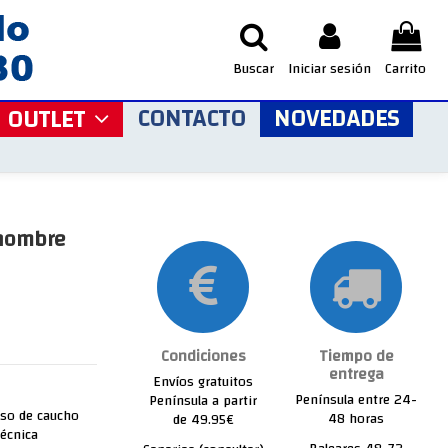
Buscar
Iniciar sesión
Carrito
CONTACTO
NOVEDADES
OUTLET
 hombre
Condiciones
Tiempo de
entrega
Envíos gratuitos
Península entre 24-
Península a partir
iso de caucho
48 horas
de 49.95€
técnica