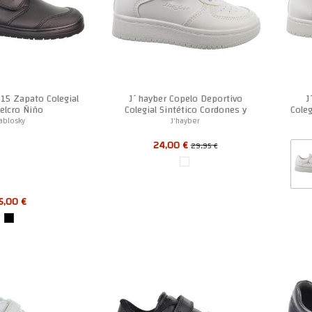
15 Zapato Colegial
J´hayber Copelo Deportivo
J
Velcro Ñiño
Colegial Sintético Cordones y
Coleg
Velcro Unisex
ablosky
J'hayber
24,00 €
29,95 €
5,00 €