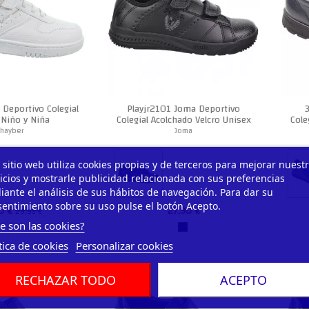
 Deportivo Colegial
Playjr2101 Joma Deportivo
 Niño y Niña
Colegial Acolchado Velcro Unisex
Cole
'hayber
Joma
 sitio web utiliza cookies propias y de terceros para mejorar nuest
icios y mostrarle publicidad relacionada con sus preferencias
ante el análisis de sus hábitos de navegación. Para dar su
entimiento sobre su uso pulse el botón Acepto.
0 €
27,90 €
29,95 €
e son las cookies?
tica de cookies
Personalizar cookies
RECHAZAR TODO
ACEPTO