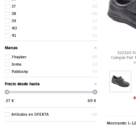
37
2
38
4
39
1
40
3
41
1
Marcas
310320 P
J'hayber
4
Colegial Piel 
P
Joma
1
Pablosky
7
Precio desde hasta
4
27
€
69
€
Artículos en OFERTA
4
Mostrando 1-12 