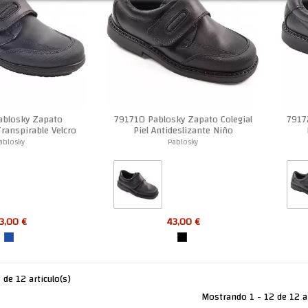
ablosky Zapato
791710 Pablosky Zapato Colegial
7917
Transpirable Velcro
Piel Antideslizante Niño
Niño
ablosky
Pablosky
3,00 €
43,00 €
de 12 articulo(s)
Mostrando 1 - 12 de 12 ar