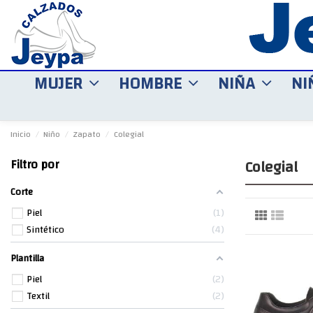
MUJER
HOMBRE
NIÑA
NI
Inicio
Niño
Zapato
Colegial
Colegial
Filtro por
Corte
Piel
1
Sintético
4
Plantilla
Piel
2
Textil
2