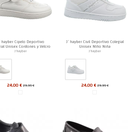
´hayber Cipelo Deportivo
J´hayber Civil Deportivo Colegial
ial Unisex Cordones y Velcro
Unisex NIño Niña
J'hayber
J'hayber
24,00 €
24,00 €
29,95 €
29,95 €