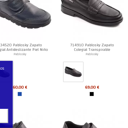
334520 Pablosky Zapato
714910 Pablosky Zapato
gial Antideslizante Piel Niño
Colegial Transpirable
Antideslizante Niño
Pablosky
Pablosky
ros
60,00 €
69,00 €