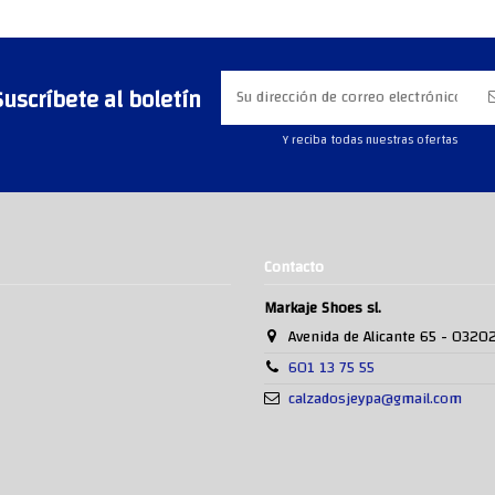
Suscríbete al boletín
Y reciba todas nuestras ofertas
Contacto
Markaje Shoes sl.
Avenida de Alicante 65 - 0320
601 13 75 55
calzadosjeypa@gmail.com