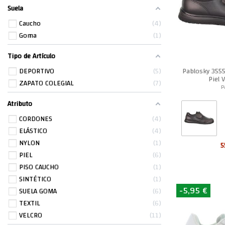
Suela
Caucho
4
Goma
1
Tipo de Artículo
Pablosky 3555
DEPORTIVO
5
Piel 
ZAPATO COLEGIAL
7
P
Atributo
CORDONES
4
ELÁSTICO
4
NYLON
1
5
PIEL
6
PISO CAUCHO
1
SINTÉTICO
1
-5,95 €
SUELA GOMA
6
TEXTIL
6
VELCRO
11