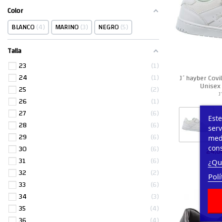
Color
BLANCO
4
MARINO
3
NEGRO
5
Talla
23
1
24
1
J´hayber Covil
Unisex
25
2
J
26
1
27
6
Este
28
6
serv
29
6
medi
30
6
cons
24,0
31
6
¿Qu
32
2
Polí
33
6
34
3
35
4
36
4