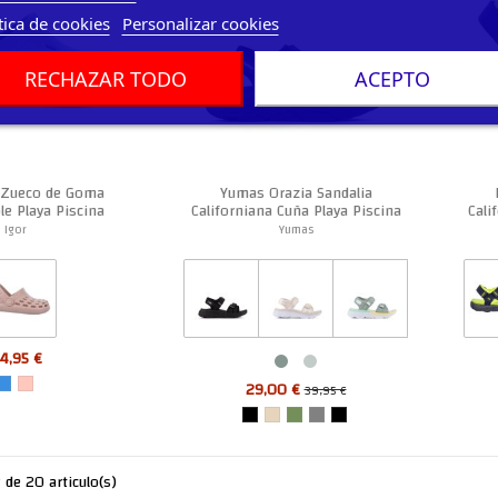
tica de cookies
Personalizar cookies
RECHAZAR TODO
ACEPTO
t Zueco de Goma
Yumas Orazia Sandalia
le Playa Piscina
Californiana Cuña Playa Piscina
Cali
Unisex
Mujer
Igor
Yumas
4,95 €
29,00 €
39,95 €
de 20 articulo(s)