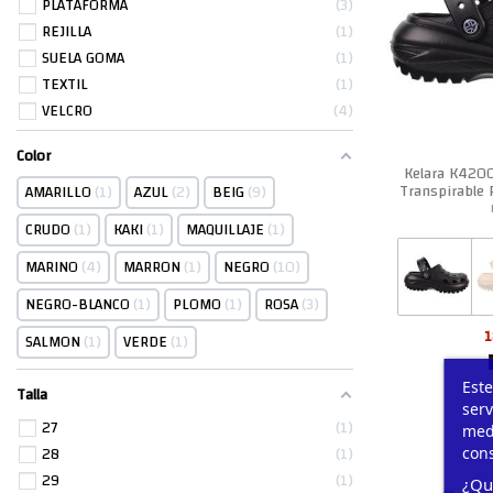
PLATAFORMA
3
REJILLA
1
SUELA GOMA
1
TEXTIL
1
VELCRO
4
Color
Kelara K420
Transpirable 
AMARILLO
1
AZUL
2
BEIG
9
CRUDO
1
KAKI
1
MAQUILLAJE
1
MARINO
4
MARRON
1
NEGRO
10
NEGRO-BLANCO
1
PLOMO
1
ROSA
3
1
SALMON
1
VERDE
1
Este
Talla
serv
27
1
medi
28
1
cons
29
1
¿Qu