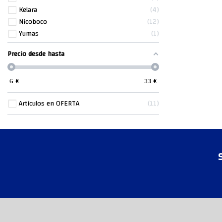
Kelara
4
Nicoboco
12
Yumas
1
Precio desde hasta
6
€
33
€
Artículos en OFERTA
11