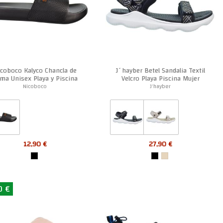
coboco Kalyco Chancla de
J´hayber Betel Sandalia Textil
ma Unisex Playa y Piscina
Velcro Playa Piscina Mujer
Nicoboco
J'hayber
12,90 €
27,90 €
0 €