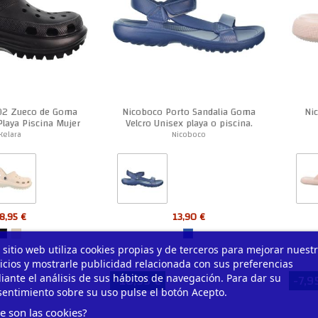
02 Zueco de Goma
Nicoboco Porto Sandalia Goma
Ni
Playa Piscina Mujer
Velcro Unisex playa o piscina.
Kelara
Nicoboco
8,95 €
13,90 €
 sitio web utiliza cookies propias y de terceros para mejorar nuest
icios y mostrarle publicidad relacionada con sus preferencias
-10,95 €
-7,9
ante el análisis de sus hábitos de navegación. Para dar su
entimiento sobre su uso pulse el botón Acepto.
e son las cookies?