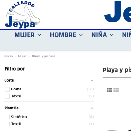
MUJER
HOMBRE
NIÑA
NI
Inicio
Mujer
Playa y piscina
Playa y pi
Filtro por
Corte
Goma
12
Textil
5
Plantilla
Sintético
4
Textil
1