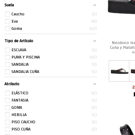
Suela
Caucho
1
Eva
4
Goma
12
Tipo de Artículo
Nicoboco Isa
Cuña y Plata
ESCLAVA
1
N
PLAYA Y PISCINA
15
SANDALIA
3
SANDALIA CUÑA
1
Atributo
2
ELÁSTICO
2
FANTASIA
1
GOMA
2
HEBILLA
1
PISO CAUCHO
1
PISO CUÑA
2