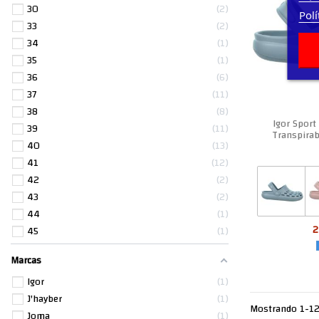
30
2
Polí
33
2
34
1
35
1
36
6
37
11
38
8
Igor Spor
39
11
Transpirab
40
13
41
12
42
2
43
2
44
1
2
45
1
Marcas
Igor
1
J'hayber
1
Mostrando 1-12 
Joma
1