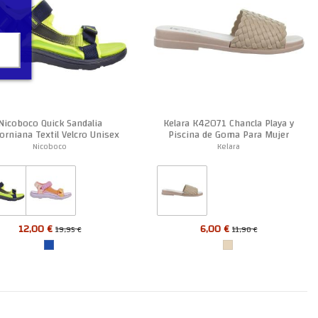
Nicoboco Quick Sandalia
Kelara K42071 Chancla Playa y
forniana Textil Velcro Unisex
Piscina de Goma Para Mujer
Nicoboco
Kelara
12,00 €
6,00 €
19,95 €
11,90 €