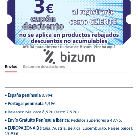
AYUDA para obtener tu clave de Bizum. Pincha aquí.
Envíos
Resumen devoluciones
•
España península
3,99€
•
Portugal península
5,99€
• Baleares: Mallorca 6,99€ (resto 7.99€)
•
Envío Gratuito Península Ibérica
: Pedidos superiores a 49,95.
• EUROPA ZONA B
(Italia, Austria, Bélgica, Luxemburgo, Países bajos).
19,99€