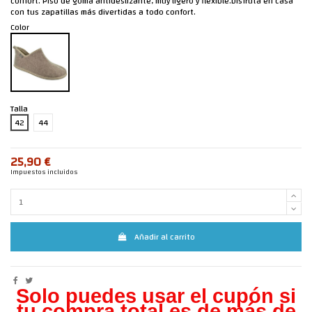
confort. Piso de goma antideslizante, muy ligero y flexible.Disfruta en casa
con tus zapatillas más divertidas a todo confort.
Color
Talla
42
44
25,90 €
Impuestos incluidos
Añadir al carrito
Solo puedes usar el cupón si
tu compra total es de más de