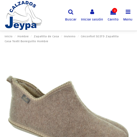
0
Buscar
Iniciar sesión
Carrito
Menu
Inicio
Hombre
Zapatilla de Casa
Invierno
Cmconfort 50379 Zapatilla
Casa Textil Borreguillo Hombre