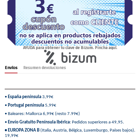
AYUDA para obtener tu clave de Bizum. Pincha aquí.
Envíos
Resumen devoluciones
•
España península
3,99€
•
Portugal península
5,99€
• Baleares: Mallorca 6,99€ (resto 7.99€)
•
Envío Gratuito Península Ibérica
: Pedidos superiores a 49,95.
• EUROPA ZONA B
(Italia, Austria, Bélgica, Luxemburgo, Países bajos).
19,99€