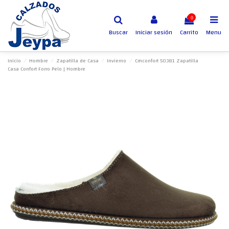
0
Buscar
Iniciar sesión
Carrito
Menu
Inicio
Hombre
Zapatilla de Casa
Invierno
Cmconfort 50381 Zapatilla
Casa Confort Forro Pelo | Hombre