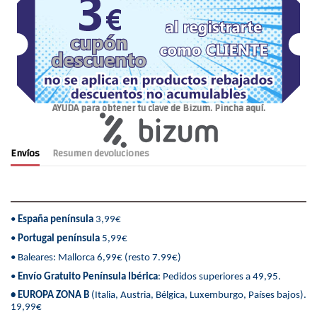
AYUDA para obtener tu clave de Bizum. Pincha aquí.
Envíos
Resumen devoluciones
•
España península
3,99€
•
Portugal península
5,99€
• Baleares: Mallorca 6,99€ (resto 7.99€)
•
Envío Gratuito Península Ibérica
: Pedidos superiores a 49,95.
• EUROPA ZONA B
(Italia, Austria, Bélgica, Luxemburgo, Países bajos).
19,99€