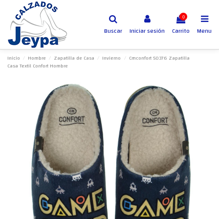
0
Buscar
Iniciar sesión
Carrito
Menu
Inicio
Hombre
Zapatilla de Casa
Invierno
Cmconfort 50376 Zapatilla
Casa Textil Confort Hombre