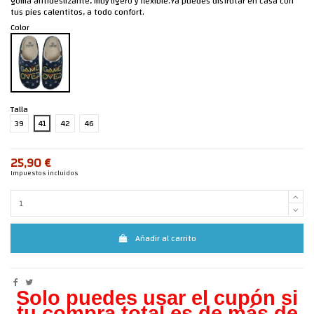
goma antideslizante, muy ligero y flexible.Ya puedes disfrutar en casa con
tus pies calentitos, a todo confort.
Color
Talla
39
41
42
46
25,90 €
Impuestos incluidos
Añadir al carrito
Solo puedes usar el cupón si
tu compra total es de más de