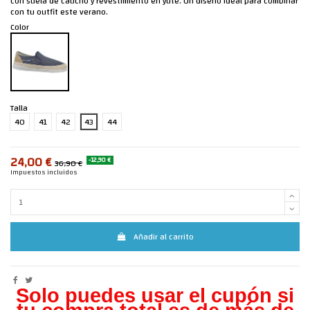
con suela de caucho y revestimiento en yute. Un diseño ideal para combinar
con tu outfit este verano.
Color
Talla
40
41
42
43
44
24,00 €
-12,90 €
36,90 €
Impuestos incluidos
Añadir al carrito
Solo puedes usar el cupón si