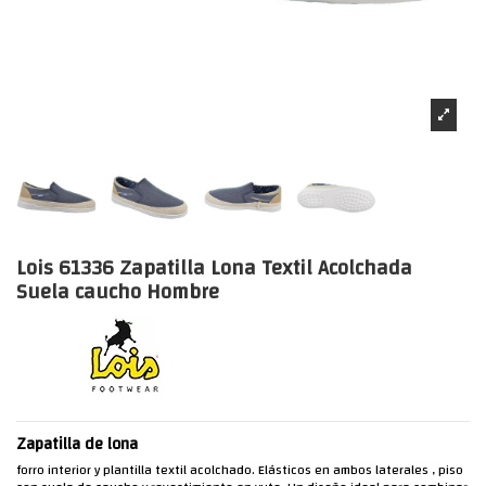
Lois 61336 Zapatilla Lona Textil Acolchada
Suela caucho Hombre
Zapatilla de lona
forro interior y plantilla textil acolchado. Elásticos en ambos laterales , piso