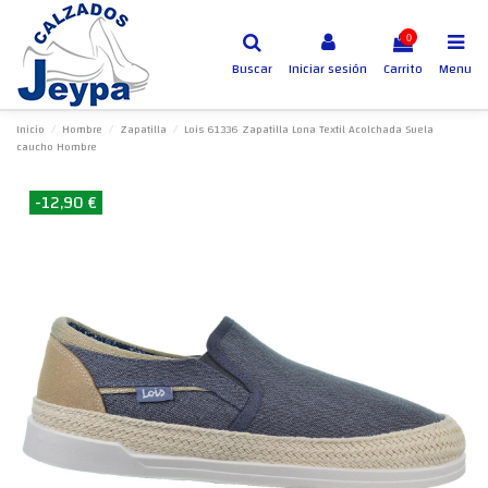
0
Buscar
Iniciar sesión
Carrito
Menu
Inicio
Hombre
Zapatilla
Lois 61336 Zapatilla Lona Textil Acolchada Suela
caucho Hombre
-12,90 €