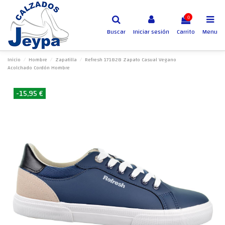
0
Buscar
Iniciar sesión
Carrito
Menu
Inicio
Hombre
Zapatilla
Refresh 171828 Zapato Casual Vegano
Acolchado Cordón Hombre
-15,95 €