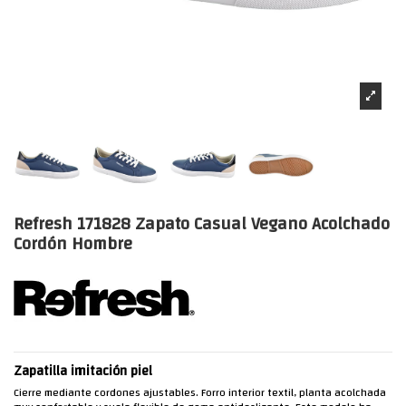
Refresh 171828 Zapato Casual Vegano Acolchado
Cordón Hombre
Zapatilla imitación piel
Cierre mediante cordones ajustables. Forro interior textil, planta acolchada