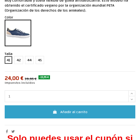
muy confortable y suela flexible de goma antideslizante. Este modelo ha
obtenido el certificado vegano por la organización mundial PETA
(Organización de los derechos de los animales).
Color
Talla
41
42
44
45
24,00 €
-15,95 €
39,95 €
Impuestos incluidos
Añadir al carrito
Solo puedes usar el cupón si