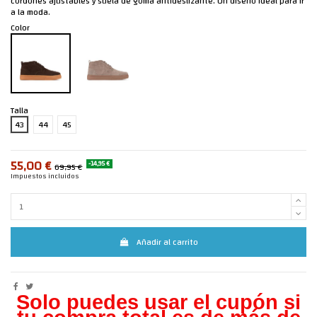
cordones ajustables y suela de goma antideslizante. Un diseño ideal para ir
a la moda.
Color
Talla
43
44
45
55,00 €
-14,95 €
69,95 €
Impuestos incluidos
Añadir al carrito
Solo puedes usar el cupón si