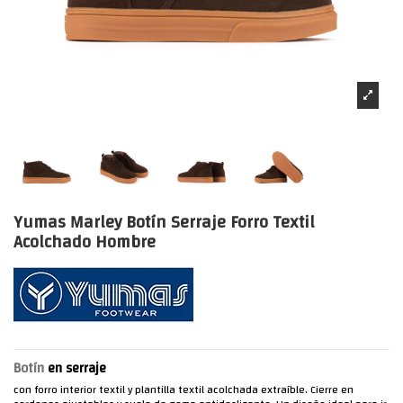
Yumas Marley Botín Serraje Forro Textil
Acolchado Hombre
Botín
en serraje
con forro interior textil y plantilla textil acolchada extraíble. Cierre en