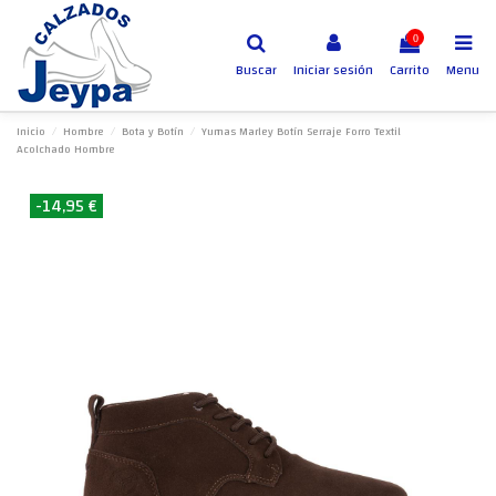
0
Buscar
Iniciar sesión
Carrito
Menu
Inicio
Hombre
Bota y Botín
Yumas Marley Botín Serraje Forro Textil
Acolchado Hombre
-14,95 €