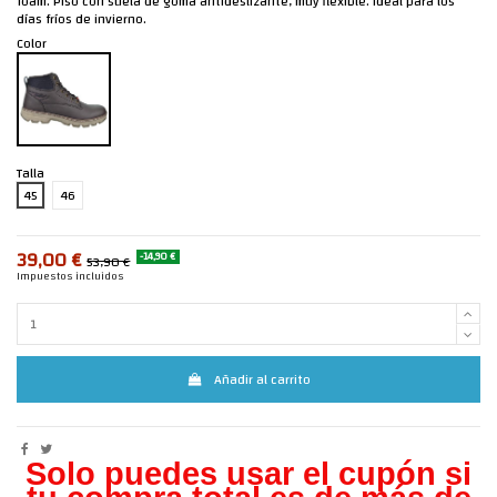
foam. Piso con suela de goma antideslizante, muy flexible. Ideal para los
días fríos de invierno.
Color
Talla
45
46
39,00 €
-14,90 €
53,90 €
Impuestos incluidos
Añadir al carrito
Solo puedes usar el cupón si