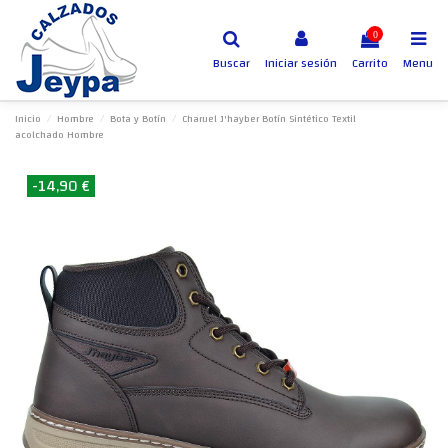
0
Buscar
Iniciar sesión
Carrito
Menu
Inicio
Hombre
Bota y Botín
Charuel J'hayber Botín Sintético Textil
acolchado Hombre
-14,90 €