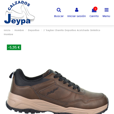
0
Buscar
Iniciar sesión
Carrito
Menu
Inicio
Hombre
Deportivo
J´hayber Chanito Deportivo Acolchado Sintetico
Hombre
-5,95 €