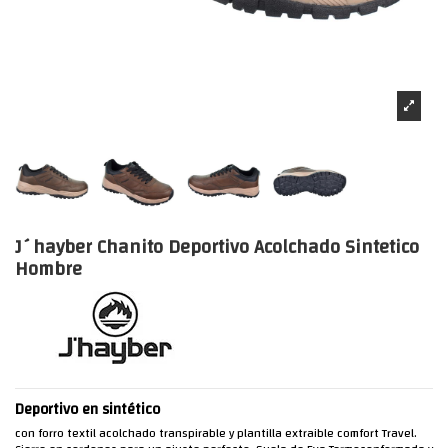
J´hayber Chanito Deportivo Acolchado Sintetico
Hombre
Deportivo en sintético
con forro textil acolchado transpirable y plantilla extraible comfort Travel.