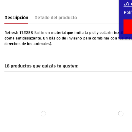
¿Qu
Polí
Descripción
Detalle del producto
Refresh 172286
Botín
en material que imita la piel y collarín textil ac
goma antideslizante. Un básico de invierno para combinar con tus mejo
derechos de los animales).
16 productos que quizás te gusten: