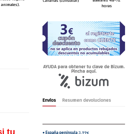
Baleares 48-72
Canarias (consultar)
 animales).
horas
AYUDA para obtener tu clave de Bizum.
Pincha aquí.
Envíos
Resumen devoluciones
i tu
•
España península
3,99€