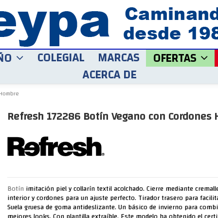
COLEGIAL
MARCAS
ÑO
OFERTAS
ACERCA DE
 Hombre
Refresh 172286 Botín Vegano con Cordones
Botín
imitación piel y collarín textil acolchado. Cierre mediante cremalle
interior y cordones para un ajuste perfecto. Tirador trasero para facilit
Suela gruesa de goma antideslizante. Un básico de invierno para combi
mejores looks. Con plantilla extraíble. Este modelo ha obtenido el cert