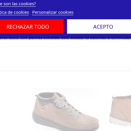
e son las cookies?
tica de cookies
Personalizar cookies
RECHAZAR TODO
ACEPTO
olchado. Cierre mediante cremallera lateral interior y cordones para un ajust
res looks. Con plantilla extraíble. Este modelo ha obtenido el certificad