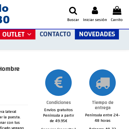
Buscar
Iniciar sesión
Carrito
CONTACTO
NOVEDADES
OUTLET
 Hombre
Condiciones
Tiempo de
entrega
Envíos gratuitos
ra lateral
Península entre 24-
Península a partir
ar la puesta.
48 horas
de 49.95€
nar con tus
ificado vegano