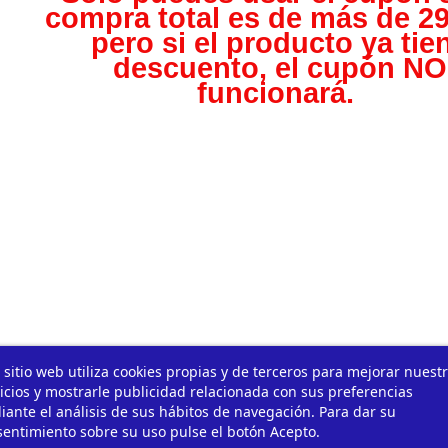
compra total es de más de 29
pero s
i el producto ya tie
descuento, el cupón NO
funcionará.
 sitio web utiliza cookies propias y de terceros para mejorar nuest
icios y mostrarle publicidad relacionada con sus preferencias
ante el análisis de sus hábitos de navegación. Para dar su
entimiento sobre su uso pulse el botón Acepto.