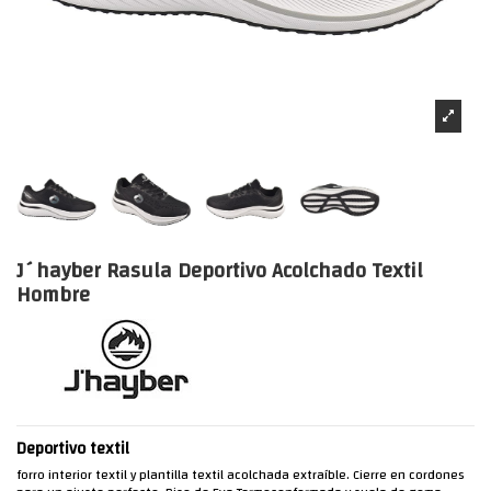
J´hayber Rasula Deportivo Acolchado Textil
Hombre
Deportivo textil
forro interior textil y plantilla textil acolchada extraíble. Cierre en cordones