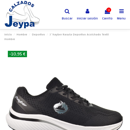
0
Buscar
Iniciar sesión
Carrito
Menu
Inicio
Hombre
Deportivo
J´hayber Rasula Deportivo Acolchado Textil
Hombre
-10,95 €