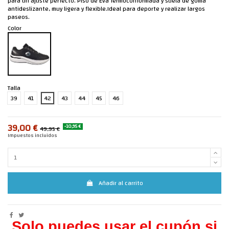
para un ajuste perfecto. Piso de Eva Termoconformada y suela de goma
antideslizante, muy ligera y flexible.Ideal para deporte y realizar largos
paseos.
Color
Talla
39
41
42
43
44
45
46
39,00 €
-10,95 €
49,95 €
Impuestos incluidos
Añadir al carrito
Solo puedes usar el cupón si