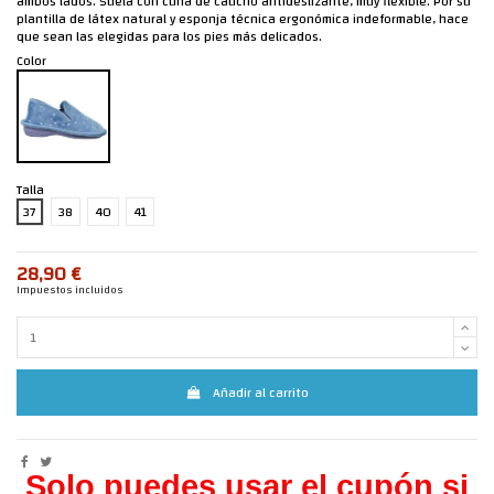
ambos lados. Suela con cuña de caucho antideslizante, muy flexible. Por su
plantilla de látex natural y esponja técnica ergonómica indeformable, hace
que sean las elegidas para los pies más delicados.
Color
Talla
37
38
40
41
28,90 €
Impuestos incluidos
Añadir al carrito
Solo puedes usar el cupón si