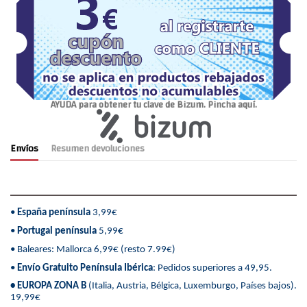
AYUDA para obtener tu clave de Bizum. Pincha aquí.
Envíos
Resumen devoluciones
•
España península
3,99€
•
Portugal península
5,99€
• Baleares: Mallorca 6,99€ (resto 7.99€)
•
Envío Gratuito Península Ibérica
: Pedidos superiores a 49,95.
• EUROPA ZONA B
(Italia, Austria, Bélgica, Luxemburgo, Países bajos).
19,99€