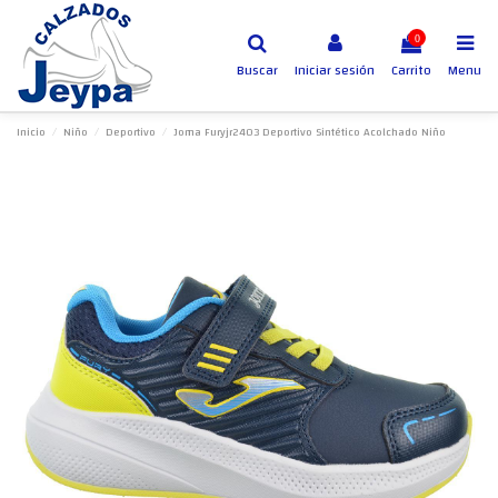
0
Buscar
Iniciar sesión
Carrito
Menu
Inicio
Niño
Deportivo
Joma Furyjr2403 Deportivo Sintético Acolchado Niño