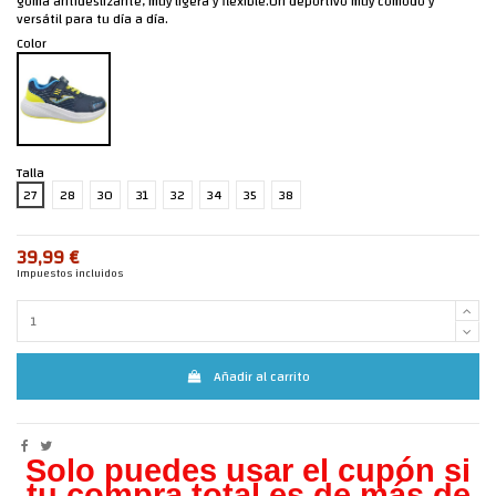
goma antideslizante, muy ligera y flexible.Un deportivo muy cómodo y
versátil para tu día a día.
Color
Talla
27
28
30
31
32
34
35
38
39,99 €
Impuestos incluidos
Añadir al carrito
Solo puedes usar el cupón si
tu compra total es de más de