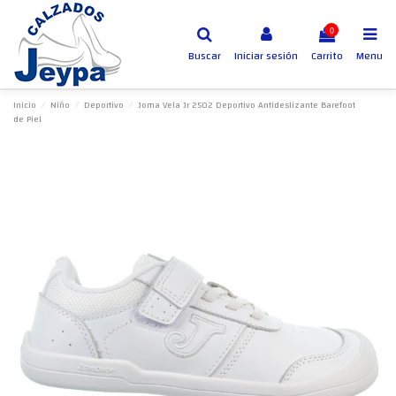
0
Buscar
Iniciar sesión
Carrito
Menu
Inicio
Niño
Deportivo
Joma Vela Jr 2502 Deportivo Antideslizante Barefoot
de Piel