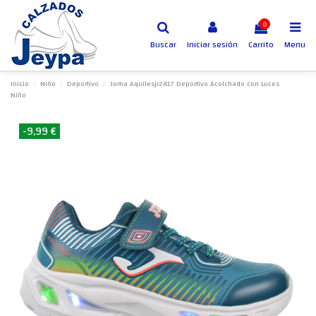
0
Buscar
Iniciar sesión
Carrito
Menu
Inicio
Niño
Deportivo
Joma Aquilesjr2417 Deportivo Acolchado con Luces
Niño
-9,99 €