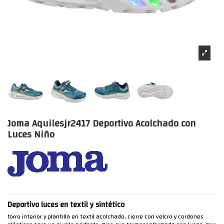
Joma Aquilesjr2417 Deportivo Acolchado con
Luces Niño
Deportivo luces en textil y sintético
forro interior y plantilla en textil acolchado, cierre con velcro y cordones