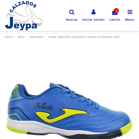
0
Buscar
Iniciar sesión
Carrito
Menu
Inicio
Niño
Deportivo
Joma Tojw2404 Deportivo Indoor Acolchado niño