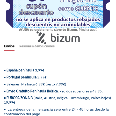
AYUDA para obtener tu clave de Bizum. Pincha aquí.
Envíos
Resumen devoluciones
•
España península
3,99€
•
Portugal península
5,99€
• Baleares: Mallorca 6,99€ (resto 7.99€)
•
Envío Gratuito Península Ibérica
: Pedidos superiores a 49,95.
• EUROPA ZONA B
(Italia, Austria, Bélgica, Luxemburgo, Países bajos).
19,99€
La entrega de la mercancía será entre 24 - 48 horas desde la
•
confirmación del pago.