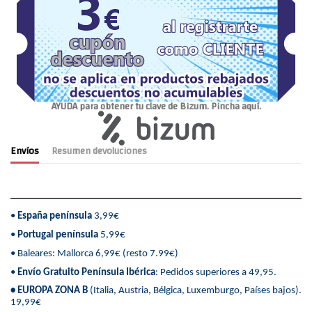
AYUDA para obtener tu clave de Bizum. Pincha aquí.
Envíos
Resumen devoluciones
•
España península
3,99€
•
Portugal península
5,99€
• Baleares: Mallorca 6,99€ (resto 7.99€)
•
Envío Gratuito Península Ibérica
: Pedidos superiores a 49,95.
• EUROPA ZONA B
(Italia, Austria, Bélgica, Luxemburgo, Países bajos).
19,99€