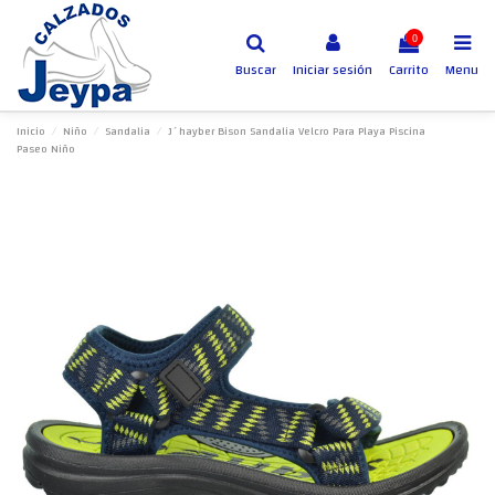
0
Buscar
Iniciar sesión
Carrito
Menu
Inicio
Niño
Sandalia
J´hayber Bison Sandalia Velcro Para Playa Piscina
Paseo Niño