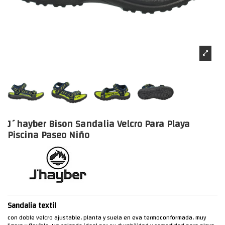
J´hayber Bison Sandalia Velcro Para Playa
Piscina Paseo Niño
Sandalia textil
con doble velcro ajustable, planta y suela en eva termoconformada, muy