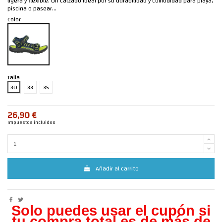
ligera y flexible. Un calzado ideal por su durabilidad y comodidad para playa,
piscina o pasear...
Color
Talla
30
33
35
26,90 €
Impuestos incluidos
Añadir al carrito
Solo puedes usar el cupón si
tu compra total es de más de