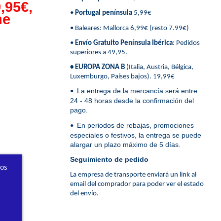
,95€,
•
Portugal península
5,99€
ne
• Baleares: Mallorca 6,99€ (resto 7.99€)
•
Envío Gratuito Península Ibérica
: Pedidos
superiores a 49,95.
• EUROPA ZONA B
(Italia, Austria, Bélgica,
Luxemburgo, Países bajos). 19,99€
La entrega de la mercancía será entre
•
24 - 48 horas desde la confirmación del
pago.
En periodos de rebajas, promociones
•
especiales o festivos, la entrega se puede
alargar un plazo máximo de 5 días.
Seguimiento de pedido
ros
La empresa de transporte enviará un link al
email del comprador para poder ver el estado
del envío.