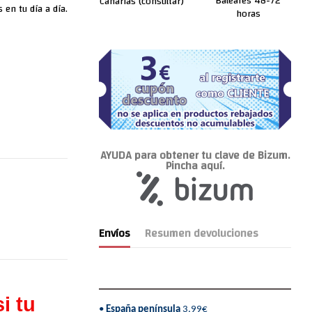
Baleares 48-72
Canarias (consultar)
 en tu día a día.
horas
AYUDA para obtener tu clave de Bizum.
Pincha aquí.
Envíos
Resumen devoluciones
i tu
•
España península
3,99€