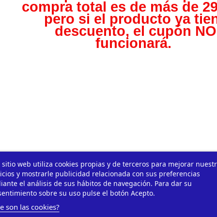
compra total es de más de 29
pero s
i el producto ya tie
descuento, el cupón NO
funcionará.
 sitio web utiliza cookies propias y de terceros para mejorar nuest
icios y mostrarle publicidad relacionada con sus preferencias
ante el análisis de sus hábitos de navegación. Para dar su
entimiento sobre su uso pulse el botón Acepto.
e son las cookies?