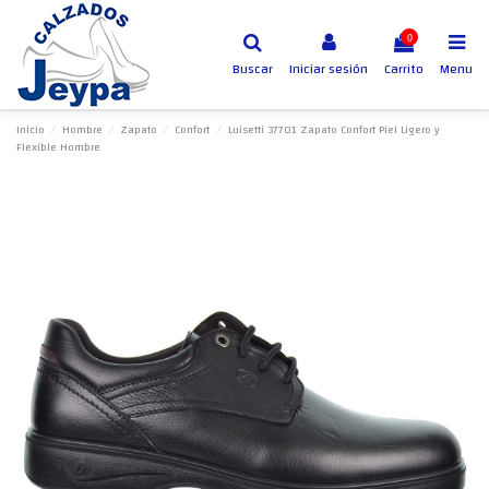
0
Buscar
Iniciar sesión
Carrito
Menu
Inicio
Hombre
Zapato
Confort
Luisetti 37701 Zapato Confort Piel Ligero y
Flexible Hombre