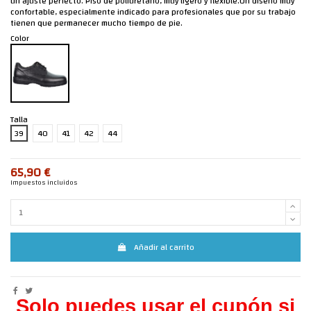
un ajuste perfecto. Piso de poliuretano, muy ligero y flexible.Un diseño muy
confortable, especialmente indicado para profesionales que por su trabajo
tienen que permanecer mucho tiempo de pie.
Color
Talla
39
40
41
42
44
65,90 €
Impuestos incluidos
Añadir al carrito
Solo puedes usar el cupón si