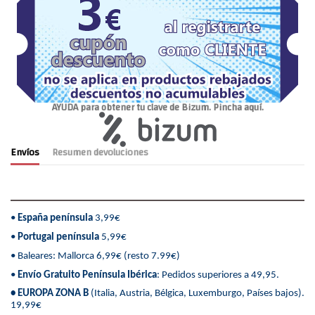
AYUDA para obtener tu clave de Bizum. Pincha aquí.
Envíos
Resumen devoluciones
•
España península
3,99€
•
Portugal península
5,99€
• Baleares: Mallorca 6,99€ (resto 7.99€)
•
Envío Gratuito Península Ibérica
: Pedidos superiores a 49,95.
• EUROPA ZONA B
(Italia, Austria, Bélgica, Luxemburgo, Países bajos).
19,99€