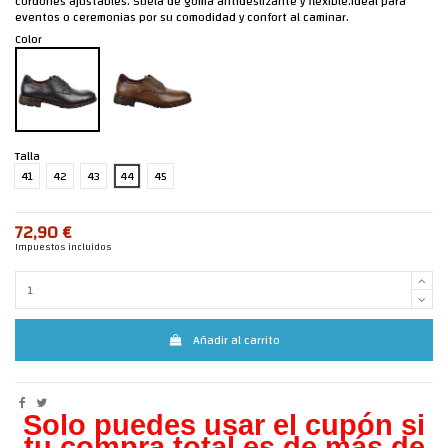
cordones ajustables. Suela de goma antideslizante y flexible.Ideal para
eventos o ceremonias por su comodidad y confort al caminar.
Color
Talla
41
42
43
44
45
72,90 €
Impuestos incluidos
Añadir al carrito
Solo puedes usar el cupón si
tu compra total es de más de