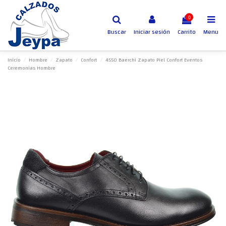
0
Buscar
Iniciar sesión
Carrito
Menu
Inicio
Hombre
Zapato
Confort
4550 Baerchi Zapato Piel Confort Eventos
Ceremonias Hombre