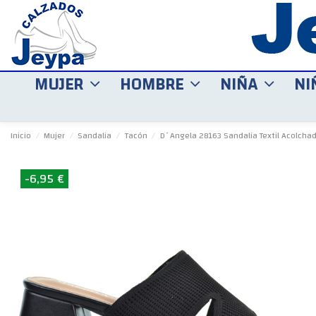
MUJER
HOMBRE
NIÑA
NI
Inicio
Mujer
Sandalia
Tacón
D´Angela 28163 Sandalia Textil Acolcha
-6,95 €