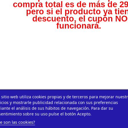
compra total es de más de 29
pero s
i el producto ya tie
descuento, el cupón NO
funcionará.
 sitio web utiliza cookies propias y de terceros para mejorar nuest
icios y mostrarle publicidad relacionada con sus preferencias
ante el análisis de sus hábitos de navegación. Para dar su
entimiento sobre su uso pulse el botón Acepto.
e son las cookies?