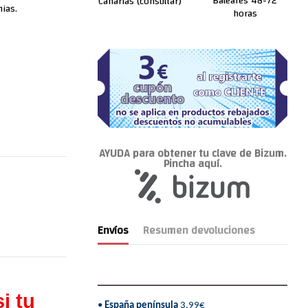
Baleares 48-72
Canarias (consultar)
nias.
horas
AYUDA para obtener tu clave de Bizum.
Pincha aquí.
Envíos
Resumen devoluciones
i tu
•
España península
3,99€