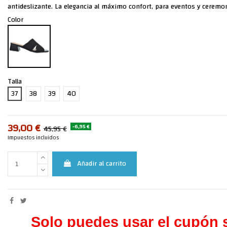
antideslizante. La elegancia al máximo confort, para eventos y ceremo
Color
Talla
37
38
39
40
39,00 €
-6,95 €
45,95 €
Impuestos incluidos
Añadir al carrito
Solo puedes usar el cupón s