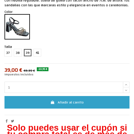
con hebilla regulable. Suela de goma con tacón ancho de 7cm. de altura. Tus
sandalias con las que marcaras estilo y elegancia en eventos o ceremonias.
Color
Talla
37
38
39
41
39,00 €
-10,95 €
49,95 €
Impuestos incluidos
Añadir al carrito
Solo puedes usar el cupón si