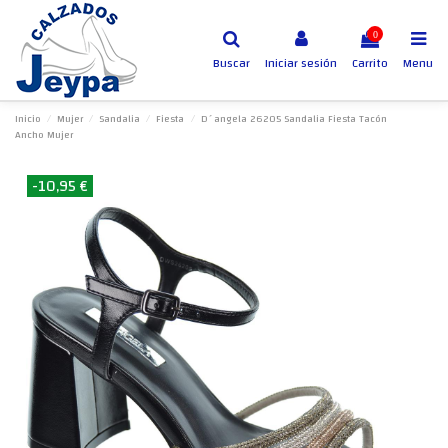
0
Buscar
Iniciar sesión
Carrito
Menu
Inicio
Mujer
Sandalia
Fiesta
D´angela 26205 Sandalia Fiesta Tacón
Ancho Mujer
-10,95 €